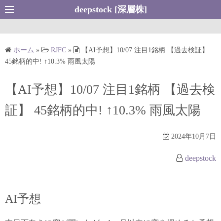
コ
deepstock [深層株]
ン
テ
ン
ホーム
»
RJFC
»
【AI予想】10/07 注目1銘柄 【過去検証】
ツ
45銘柄的中! ↑10.3% 雨風太陽
へ
ス
【AI予想】10/07 注目1銘柄 【過去検
キ
証】 45銘柄的中! ↑10.3% 雨風太陽
ッ
プ
2024年10月7日
deepstock
AI予想