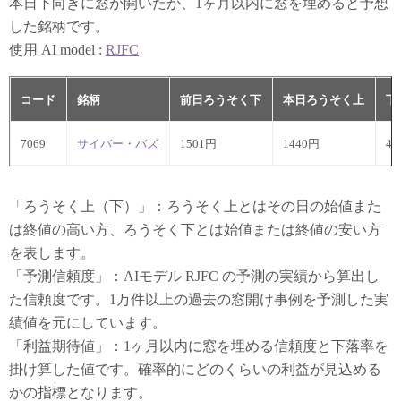
本日下向きに窓が開いたが、1ヶ月以内に窓を埋めると予想
した銘柄です。
使用 AI model :
RJFC
コード
銘柄
前日ろうそく下
本日ろうそく上
下
7069
サイバー・バズ
1501円
1440円
4.
「ろうそく上（下）」：ろうそく上とはその日の始値また
は終値の高い方、ろうそく下とは始値または終値の安い方
を表します。
「予測信頼度」：AIモデル RJFC の予測の実績から算出し
た信頼度です。1万件以上の過去の窓開け事例を予測した実
績値を元にしています。
「利益期待値」：1ヶ月以内に窓を埋める信頼度と下落率を
掛け算した値です。確率的にどのくらいの利益が見込める
かの指標となります。