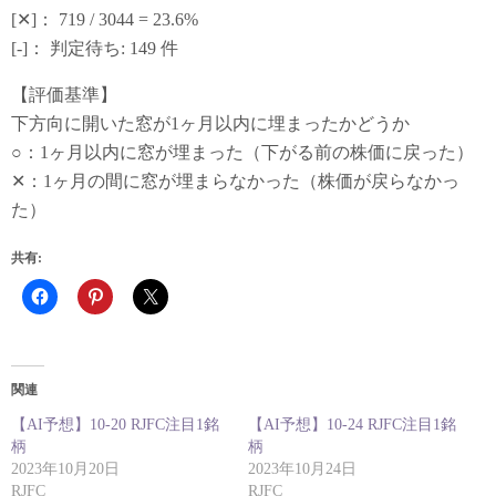
[✕]： 719 / 3044 = 23.6%
[-]： 判定待ち: 149 件
【評価基準】
下方向に開いた窓が1ヶ月以内に埋まったかどうか
○：1ヶ月以内に窓が埋まった（下がる前の株価に戻った）
✕：1ヶ月の間に窓が埋まらなかった（株価が戻らなかっ
た）
共有:
関連
【AI予想】10-20 RJFC注目1銘
【AI予想】10-24 RJFC注目1銘
柄
柄
2023年10月20日
2023年10月24日
RJFC
RJFC