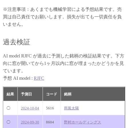
※注意事項：あくまでも機械学習による予想結果です。売
買は自己責任でお願いします。損失が出ても一切責任を負
いません。
過去検証
AI model RJFC が過去に予測した銘柄の検証結果です。下方
向に窓が開いてから1ヶ月以内に窓が埋まったかどうかを見
ています。
予想 AI model :
RJFC
結果
予測日
コード
銘柄
◯
2024-10-04
5616
雨風太陽
◯
2024-09-30
8604
野村ホールディングス