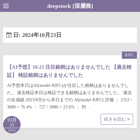
コ
deepstock [深層株]
ン
テ
ン
日:
2024年10月23日
ツ
へ
ス
RJFC
キ
【AI予想】10-23 注目銘柄はありませんでした 【過去検
ッ
証】 検証銘柄はありませんでした
プ
AI予想本日はAI(model RJFC)が注目した銘柄はありませんでし
た。 過去検証本日は検証できる銘柄はありませんでした。 過去
の全成績 2023/8月から本日までの AI(model RJFC) 評価 ： 2353 /
3080 = 76.4% ： 727 / 3080 = 23.6% ： 判…
続きを読む
10月
23
2024