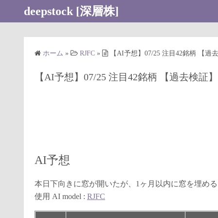
コ
deepstock [深層株]
ン
テ
ン
ホーム
»
RJFC
»
【AI予想】07/25 注目42銘柄 
ツ
へ
【AI予想】07/25 注目42銘柄 【過去
ス
キ
ッ
プ
AI予想
本日下向きに窓が開いたが、1ヶ月以内に窓を埋め
使用 AI model :
RJFC