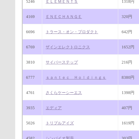
5246
ＥＬＥＭＥＮＴＳ
1318円
4169
ＥＮＥＣＨＡＮＧＥ
320円
6696
トラース・オン・プロダクト
642円
6769
ザインエレクトロニクス
1652円
3810
サイバーステップ
216円
6777
ｓａｎｔｅｃ Ｈｏｌｄｉｎｇｓ
8380円
4761
さくらケーシーエス
1398円
3935
エディア
407円
5026
トリプルアイズ
1619円
4582
シンバイオ製薬
303円