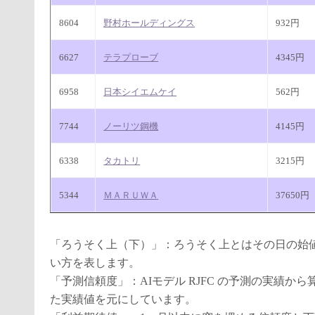
8604
野村ホールディングス
932円
6627
テラプローブ
4345円
6958
日本シイエムケイ
562円
7744
ノーリツ鋼機
4145円
6338
タカトリ
3215円
5344
ＭＡＲＵＷＡ
37650円
「ろうそく上（下）」：ろうそく上とはその日の始
い方を表します。
「予測信頼度」：AIモデル RJFC の予測の実績
た実績値を元にしています。