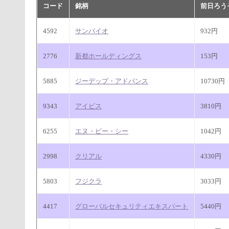
コード
銘柄
前日ろう
4592
サンバイオ
932円
2776
新都ホールディングス
153円
5885
ジーデップ・アドバンス
10730円
9343
アイビス
3810円
6255
エヌ・ピー・シー
1042円
2998
クリアル
4330円
5803
フジクラ
3033円
4417
グローバルセキュリティエキスパート
5440円