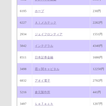
6195
ホープ
230円
6227
ＡＩメカテック
2282円
2934
ジェイフロンティア
1551円
5842
インテグラル
4340円
8511
日本証券金融
1686円
3498
霞ヶ関キャピタル
12250円
6832
アオイ電子
2792円
5216
倉元製作所
441円
3497
ＬｅＴｅｃｈ
1207円