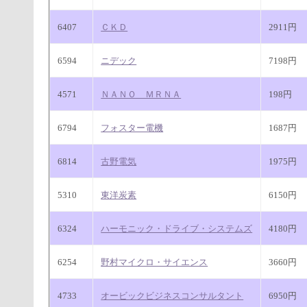
6407
ＣＫＤ
2911円
6594
ニデック
7198円
4571
ＮＡＮＯ ＭＲＮＡ
198円
6794
フォスター電機
1687円
6814
古野電気
1975円
5310
東洋炭素
6150円
6324
ハーモニック・ドライブ・システムズ
4180円
6254
野村マイクロ・サイエンス
3660円
4733
オービックビジネスコンサルタント
6950円