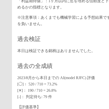
「利益期待値」：1ヶ月以内に窓を埋める信頼度と
めるかの指標となります。
※注意事項：あくまでも機械学習による予想結果で
を負いません。
過去検証
本日は検証できる銘柄はありませんでした。
過去の全成績
2023/8月から本日までの AI(model RJFC) 評価
[◯]： 520 / 710 = 73.2%
[✕]： 190 / 710 = 26.8%
[-]： 判定待ち: 79 件
【評価基準】