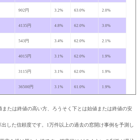
902円
3.2%
63.0%
2.0%
4135円
4.8%
62.0%
3.0%
543円
3.4%
62.0%
2.1%
4015円
3.1%
62.0%
1.9%
3115円
3.1%
62.0%
1.9%
36500円
3.1%
61.0%
1.9%
値または終値の高い方、ろうそく下とは始値または終値の安
から算出した信頼度です。1万件以上の過去の窓開け事例を予測し