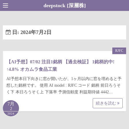
コ
deepstock [深層株]
ン
テ
ン
日:
2024年7月2日
ツ
へ
ス
RJFC
キ
【AI予想】07/02 注目1銘柄 【過去検証】 1銘柄的中!
ッ
↑4.8% オカムラ食品工業
プ
AI予想本日下向きに窓が開いたが、1ヶ月以内に窓を埋めると予
想した銘柄です。 使用 AI model : RJFC コード 銘柄 前日ろうそ
く下 本日ろうそく上 下落率 予測信頼度 利益期待値 4442…
続きを読む
7月
2
2024