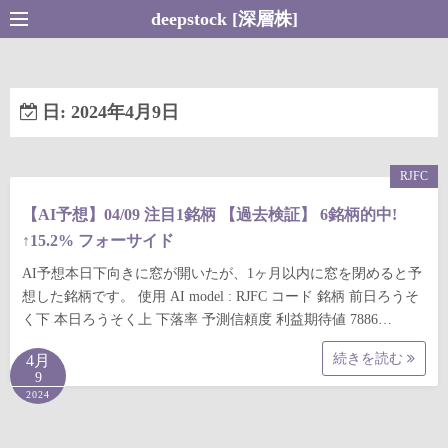
コ
deepstock [深層株]
ン
テ
ン
日:
2024年4月9日
ツ
へ
ス
RJFC
キ
【AI予想】04/09 注目1銘柄 【過去検証】 6銘柄的中!
ッ
↑15.2% フォーサイド
プ
AI予想本日下向きに窓が開いたが、1ヶ月以内に窓を閉めると予
想した銘柄です。 使用 AI model : RJFC コード 銘柄 前日ろうそ
く下 本日ろうそく上 下落率 予測信頼度 利益期待値 7886…
続きを読む
4月
9
2024