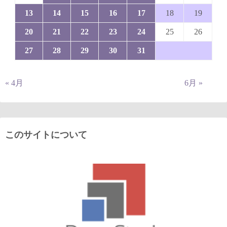
13
14
15
16
17
18
19
20
21
22
23
24
25
26
27
28
29
30
31
« 4月
6月 »
このサイトについて