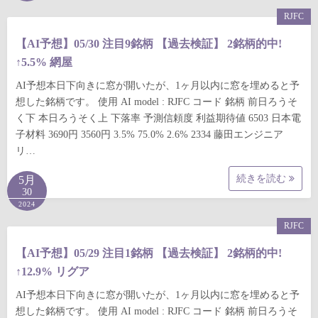
RJFC
【AI予想】05/30 注目9銘柄 【過去検証】 2銘柄的中!
↑5.5% 網屋
AI予想本日下向きに窓が開いたが、1ヶ月以内に窓を埋めると予
想した銘柄です。 使用 AI model : RJFC コード 銘柄 前日ろうそ
く下 本日ろうそく上 下落率 予測信頼度 利益期待値 6503 日本電
子材料 3690円 3560円 3.5% 75.0% 2.6% 2334 藤田エンジニア
リ…
続きを読む
5月
30
2024
RJFC
【AI予想】05/29 注目1銘柄 【過去検証】 2銘柄的中!
↑12.9% リグア
AI予想本日下向きに窓が開いたが、1ヶ月以内に窓を埋めると予
想した銘柄です。 使用 AI model : RJFC コード 銘柄 前日ろうそ