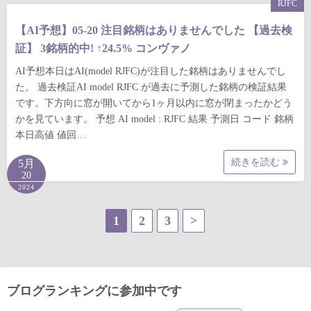
RJFC
【AI予想】05-20 注目銘柄はありませんでした 【過去検
証】 3銘柄的中! ↑24.5% コンヴァノ
AI予想本日はAI(model RJFC)が注目した銘柄はありませんでし
た。 過去検証AI model RJFC が過去に予測した銘柄の検証結果
です。下方向に窓が開いてから1ヶ月以内に窓が閉まったかどう
かを見ています。 予想 AI model : RJFC 結果 予測日 コード 銘柄
本日高値 値回…
続きを読む
5月
20
2024
投
1
2
3
>
稿
の
ブログランキングに参加中です
ペ