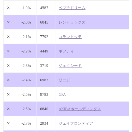
✕
-1.9%
4587
ペプチドリーム
✕
-2.0%
6045
レントラックス
✕
-2.1%
7792
コラントッテ
✕
-2.2%
4449
ギフティ
✕
-2.3%
3719
ジェクシード
✕
-2.4%
6982
リード
✕
-2.5%
8783
GFA
✕
-2.5%
6840
AKIBAホールディングス
✕
-2.7%
2934
ジェイフロンティア