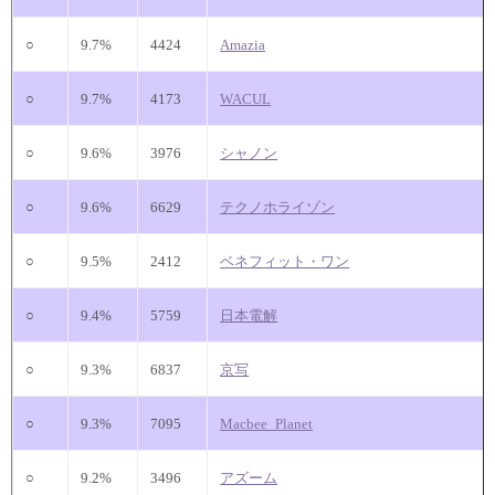
○
9.7%
4424
Amazia
○
9.7%
4173
WACUL
○
9.6%
3976
シャノン
○
9.6%
6629
テクノホライゾン
○
9.5%
2412
ベネフィット・ワン
○
9.4%
5759
日本電解
○
9.3%
6837
京写
○
9.3%
7095
Macbee_Planet
○
9.2%
3496
アズーム