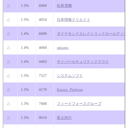
△
1.5%
6969
松尾電機
△
1.5%
4054
日本情報クリエイト
△
1.4%
6699
ダイヤモンドエレクトリックホールディン
△
1.4%
4060
rakumo
△
1.4%
4493
サイバーセキュリティクラウド
△
1.3%
7527
システムソフト
△
1.3%
4170
Kaizen_Platform
△
1.3%
7068
フィードフォースグループ
△
1.3%
9010
富士急行