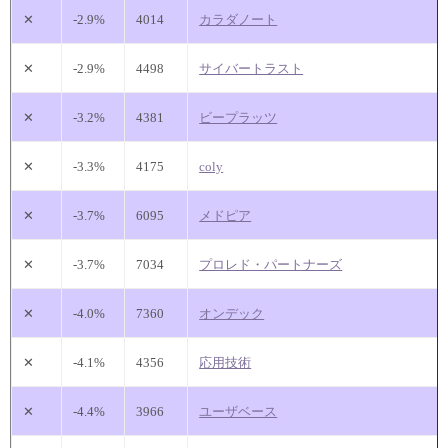
✕
-2.9%
4014
カラダノート
✕
-2.9%
4498
サイバートラスト
✕
-3.2%
4381
ビープラッツ
✕
-3.3%
4175
coly
✕
-3.7%
6095
メドピア
✕
-3.7%
7034
プロレド・パートナーズ
✕
-4.0%
7360
オンデック
✕
-4.1%
4356
応用技術
✕
-4.4%
3966
ユーザベース