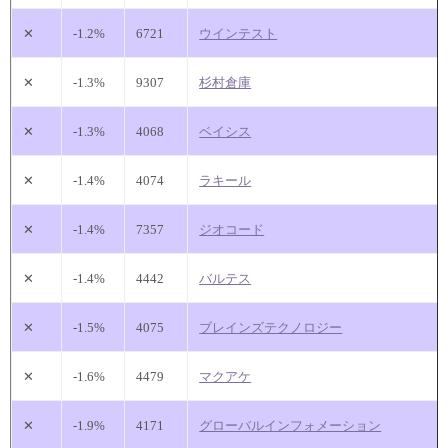
✕
-1.2%
6721
ウインテスト
✕
-1.3%
9307
杉村倉庫
✕
-1.3%
4068
ベイシス
✕
-1.4%
4074
ラキール
✕
-1.4%
7357
ジオコード
✕
-1.4%
4442
バルテス
✕
-1.5%
4075
ブレインズテクノロジー
✕
-1.6%
4479
マクアケ
✕
-1.9%
4171
グローバルインフォメーション