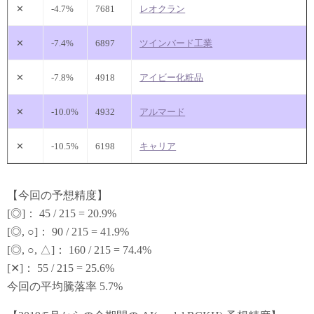
✕
-4.7%
7681
レオクラン
✕
-7.4%
6897
ツインバード工業
✕
-7.8%
4918
アイビー化粧品
✕
-10.0%
4932
アルマード
✕
-10.5%
6198
キャリア
【今回の予想精度】
[◎]： 45 / 215 = 20.9%
[◎, ○]： 90 / 215 = 41.9%
[◎, ○, △]： 160 / 215 = 74.4%
[✕]： 55 / 215 = 25.6%
今回の平均騰落率 5.7%