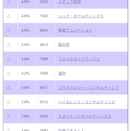
△
4.8%
9242
メディア総研
△
4.6%
7365
シック・ホールディングス
△
4.6%
4816
東映アニメーション
△
4.6%
4013
勤次郎
△
4.6%
7089
フォースタートアップス
△
4.2%
7049
識学
△
4.0%
4071
プラスアルファ・コンサルティング
△
3.8%
6532
ベイカレント・コンサルティング
△
3.8%
3393
スターティアホールディングス
△
3.6%
7695
交換できるくん