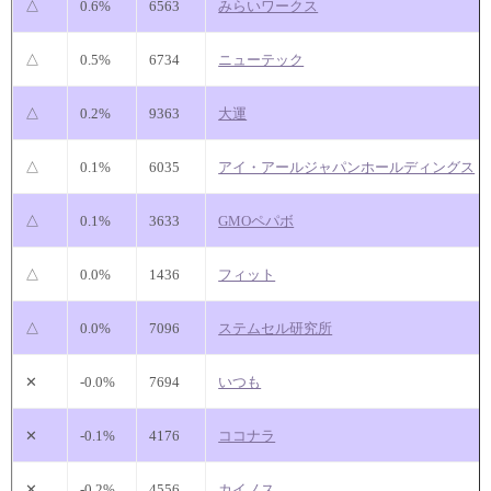
△
0.6%
6563
みらいワークス
△
0.5%
6734
ニューテック
△
0.2%
9363
大運
△
0.1%
6035
アイ・アールジャパンホールディングス
△
0.1%
3633
GMOペパボ
△
0.0%
1436
フィット
△
0.0%
7096
ステムセル研究所
✕
-0.0%
7694
いつも
✕
-0.1%
4176
ココナラ
✕
-0.2%
4556
カイノス