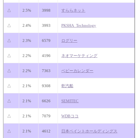
△
2.5%
3998
すららネット
△
2.4%
3993
PKSHA_Technology
△
2.3%
6579
ログリー
△
2.2%
4196
ネオマーケティング
△
2.2%
7363
ベビーカレンダー
△
2.1%
9308
乾汽船
△
2.1%
6626
SEMITEC
△
2.1%
7079
WDBココ
△
2.1%
4612
日本ペイントホールディングス