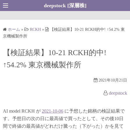
コ
deepstock [深層株]
ン
テ
ン
ホーム
»
RCKH
»
【検証結果】10-21 RCKH的中! ↑54.2% 東
ツ
京機械製作所
へ
ス
【検証結果】10-21 RCKH的中!
キ
↑54.2% 東京機械製作所
ッ
プ
2021年10月21日
deepstock
AI model RCKH が
2021-10-06
に予想した銘柄の検証結果で
す。予想日の次の日に最高値で買ったとして、その後10日
間で終値の最高値がどれだけ騰った（下がった）かを見て