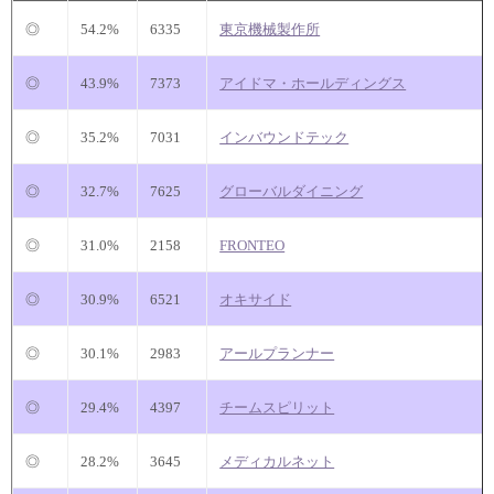
◎
54.2%
6335
東京機械製作所
◎
43.9%
7373
アイドマ・ホールディングス
◎
35.2%
7031
インバウンドテック
◎
32.7%
7625
グローバルダイニング
◎
31.0%
2158
FRONTEO
◎
30.9%
6521
オキサイド
◎
30.1%
2983
アールプランナー
◎
29.4%
4397
チームスピリット
◎
28.2%
3645
メディカルネット