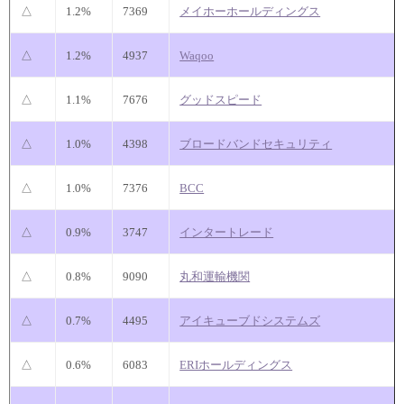
△
1.2%
7369
メイホーホールディングス
△
1.2%
4937
Waqoo
△
1.1%
7676
グッドスピード
△
1.0%
4398
ブロードバンドセキュリティ
△
1.0%
7376
BCC
△
0.9%
3747
インタートレード
△
0.8%
9090
丸和運輸機関
△
0.7%
4495
アイキューブドシステムズ
△
0.6%
6083
ERIホールディングス