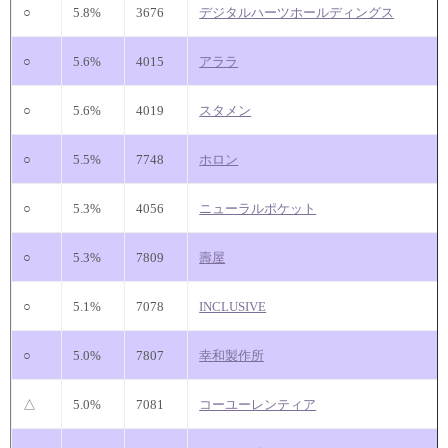
○
5.8%
3676
デジタルハーツホールディングス
○
5.6%
4015
アララ
○
5.6%
4019
スタメン
○
5.5%
7748
ホロン
○
5.3%
4056
ニューラルポケット
○
5.3%
7809
壽屋
○
5.1%
7078
INCLUSIVE
○
5.0%
7807
幸和製作所
△
5.0%
7081
コーユーレンティア