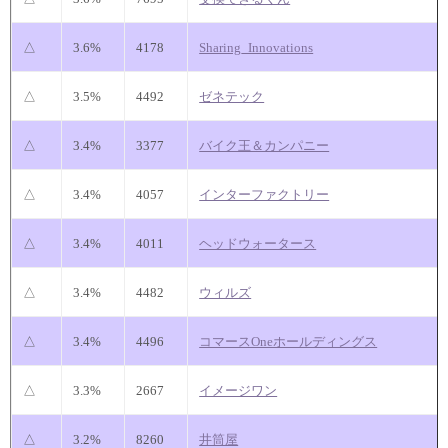
△
3.6%
4178
Sharing_Innovations
△
3.5%
4492
ゼネテック
△
3.4%
3377
バイク王＆カンパニー
△
3.4%
4057
インターファクトリー
△
3.4%
4011
ヘッドウォータース
△
3.4%
4482
ウィルズ
△
3.4%
4496
コマースOneホールディングス
△
3.3%
2667
イメージワン
△
3.2%
8260
井筒屋