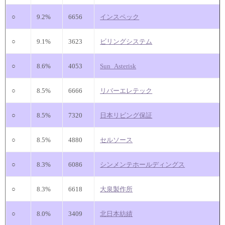
○
9.2%
6656
インスペック
○
9.1%
3623
ビリングシステム
○
8.6%
4053
Sun_Asterisk
○
8.5%
6666
リバーエレテック
○
8.5%
7320
日本リビング保証
○
8.5%
4880
セルソース
○
8.3%
6086
シンメンテホールディングス
○
8.3%
6618
大泉製作所
○
8.0%
3409
北日本紡績