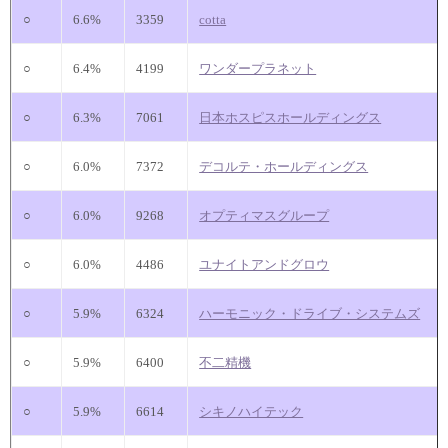
○
6.6%
3359
cotta
○
6.4%
4199
ワンダープラネット
○
6.3%
7061
日本ホスピスホールディングス
○
6.0%
7372
デコルテ・ホールディングス
○
6.0%
9268
オプティマスグループ
○
6.0%
4486
ユナイトアンドグロウ
○
5.9%
6324
ハーモニック・ドライブ・システムズ
○
5.9%
6400
不二精機
○
5.9%
6614
シキノハイテック