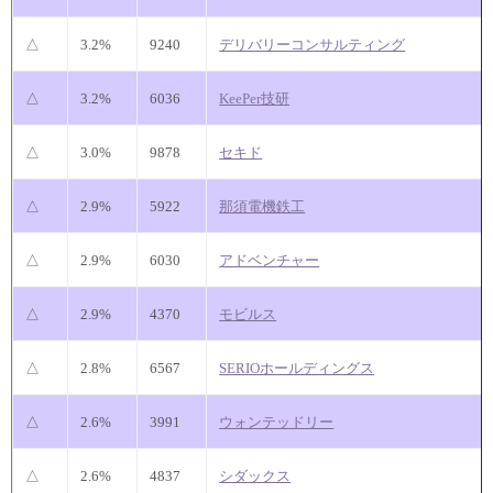
△
3.2%
9240
デリバリーコンサルティング
△
3.2%
6036
KeePer技研
△
3.0%
9878
セキド
△
2.9%
5922
那須電機鉄工
△
2.9%
6030
アドベンチャー
△
2.9%
4370
モビルス
△
2.8%
6567
SERIOホールディングス
△
2.6%
3991
ウォンテッドリー
△
2.6%
4837
シダックス