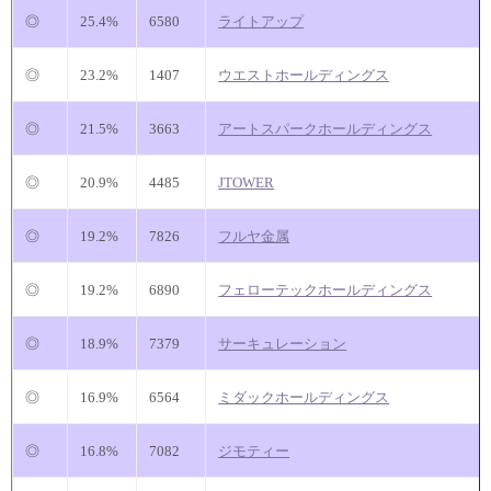
◎
25.4%
6580
ライトアップ
◎
23.2%
1407
ウエストホールディングス
◎
21.5%
3663
アートスパークホールディングス
◎
20.9%
4485
JTOWER
◎
19.2%
7826
フルヤ金属
◎
19.2%
6890
フェローテックホールディングス
◎
18.9%
7379
サーキュレーション
◎
16.9%
6564
ミダックホールディングス
◎
16.8%
7082
ジモティー