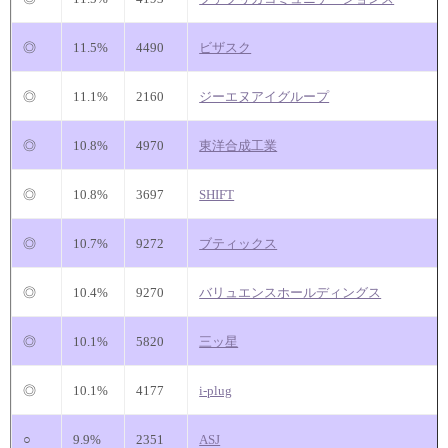
◎
11.5%
4490
ビザスク
◎
11.1%
2160
ジーエヌアイグループ
◎
10.8%
4970
東洋合成工業
◎
10.8%
3697
SHIFT
◎
10.7%
9272
ブティックス
◎
10.4%
9270
バリュエンスホールディングス
◎
10.1%
5820
三ッ星
◎
10.1%
4177
i-plug
○
9.9%
2351
ASJ