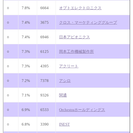
○
7.8%
6664
オプトエレクトロニクス
○
7.4%
3675
クロス・マーケティンググループ
○
7.4%
6946
日本アビオニクス
○
7.3%
6125
岡本工作機械製作所
○
7.3%
4395
アクリート
○
7.2%
7378
アシロ
○
7.1%
9326
関通
○
6.9%
6533
Orchestraホールディングス
○
6.8%
3390
INEST