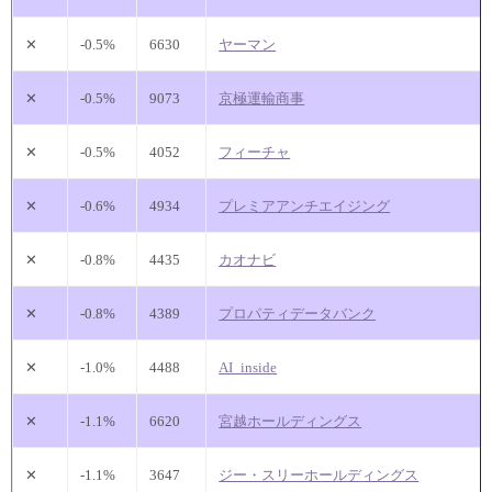
✕
-0.5%
6630
ヤーマン
✕
-0.5%
9073
京極運輸商事
✕
-0.5%
4052
フィーチャ
✕
-0.6%
4934
プレミアアンチエイジング
✕
-0.8%
4435
カオナビ
✕
-0.8%
4389
プロパティデータバンク
✕
-1.0%
4488
AI_inside
✕
-1.1%
6620
宮越ホールディングス
✕
-1.1%
3647
ジー・スリーホールディングス