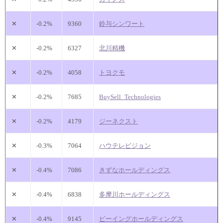
✕
-0.2%
9360
鈴与シンワート
✕
-0.2%
6327
北川精機
✕
-0.2%
4058
トヨクモ
✕
-0.2%
7685
BuySell_Technologies
✕
-0.2%
4179
ジーネクスト
✕
-0.3%
7064
ハウテレビジョン
✕
-0.4%
7086
きずなホールディングス
✕
-0.4%
6838
多摩川ホールディングス
✕
-0.4%
9145
ビーイングホールディングス