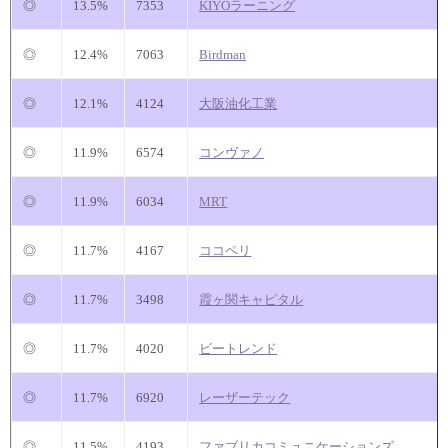
◎
13.5%
7353
KIYOラーニング
◎
12.4%
7063
Birdman
◎
12.1%
4124
大阪油化工業
◎
11.9%
6574
コンヴァノ
◎
11.9%
6034
MRT
◎
11.7%
4167
ココペリ
◎
11.7%
3498
霞ヶ関キャピタル
◎
11.7%
4020
ビートレンド
◎
11.7%
6920
レーザーテック
◎
11.5%
4193
ファブリカコミュニケーションズ