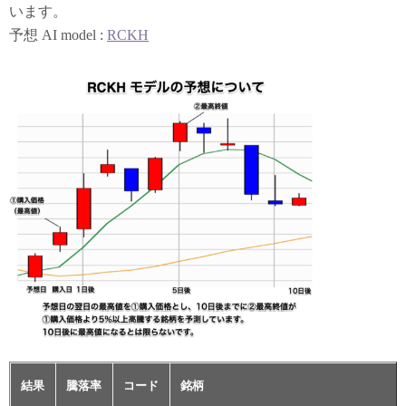
います。
予想 AI model :
RCKH
結果
騰落率
コード
銘柄