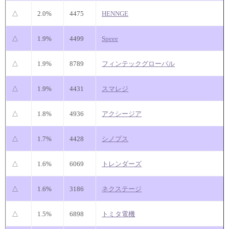
△
2.0%
4475
HENNGE
△
1.9%
4499
Speee
△
1.9%
8789
フィンテックグローバル
△
1.9%
4431
スマレジ
△
1.8%
4936
アクシージア
△
1.7%
4428
シノプス
△
1.6%
6069
トレンダーズ
△
1.6%
3186
ネクステージ
△
1.5%
6898
トミタ電機