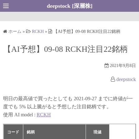
コ
deepstock [深層株]
ン
テ
ン
ホーム
»
RCKH
»
【AI予想】09-08 RCKH注目22銘柄
ツ
へ
【AI予想】09-08 RCKH注目22銘柄
ス
キ
2021年9月8日
ッ
プ
deepstock
明日の最高値で買ったとしても 2021-09-27 までに終値が一
度でも 5% 以上騰がると予想した注目銘柄です。
使用 AI model :
RCKH
コード
銘柄
現値