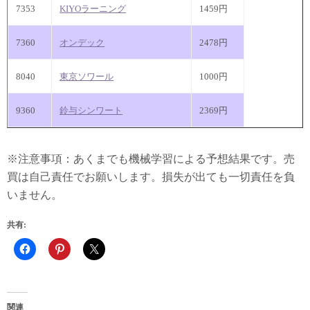
7353
KIYOラーニング
1459円
7360
オンデック
2478円
8040
東京ソワール
1000円
9360
鈴与シンワート
2369円
※注意事項：あくまでも機械学習による予想結果です。売
買は自己責任でお願いします。損失が出ても一切責任を負
いません。
共有:
関連