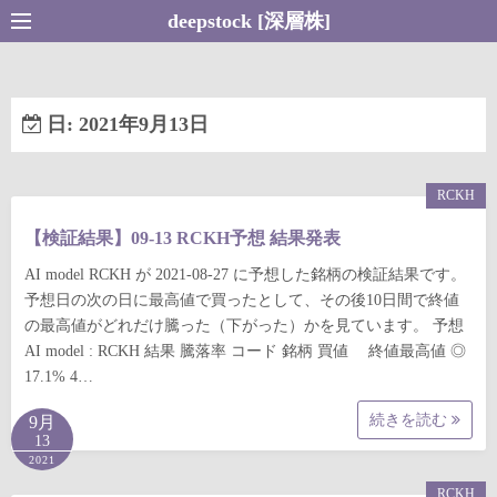
コ
deepstock [深層株]
ン
テ
ン
日:
2021年9月13日
ツ
へ
ス
RCKH
キ
【検証結果】09-13 RCKH予想 結果発表
ッ
プ
AI model RCKH が 2021-08-27 に予想した銘柄の検証結果です。
予想日の次の日に最高値で買ったとして、その後10日間で終値
の最高値がどれだけ騰った（下がった）かを見ています。 予想
AI model : RCKH 結果 騰落率 コード 銘柄 買値 終値最高値 ◎
17.1% 4…
続きを読む
9月
13
2021
RCKH