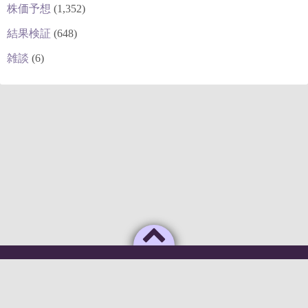
株価予想
(1,352)
結果検証
(648)
雑談
(6)
Powered by
WordPress
Theme by
Simple Days
俺のAIがこんなに利口なわけがない
©2026
deepstock [深層株]