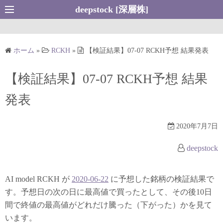
コ
deepstock [深層株]
ン
テ
ン
ホーム
»
RCKH
»
【検証結果】07-07 RCKH予想 結果発表
ツ
へ
【検証結果】07-07 RCKH予想 結果
ス
キ
発表
ッ
プ
2020年7月7日
deepstock
AI model RCKH が
2020-06-22
に予想した銘柄の検証結果で
す。予想日の次の日に最高値で買ったとして、その後10日
間で終値の最高値がどれだけ騰った（下がった）かを見て
います。