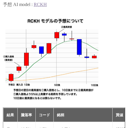
予想 AI model :
RCKH
結果
騰落率
コード
銘柄
買値