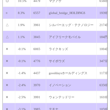
◎
10.5%
4479
マクアケ
6560円
○
8.3%
6557
global_bridge_HOLDINGS
1939円
△
1.9%
3961
シルバーエッグ・テクノロジー
2174円
△
1.1%
3845
アイフリークモバイル
184円
✕
-0.1%
6065
ライクキッズ
1004円
✕
-0.1%
4776
サイボウズ
3475円
✕
-1.4%
4437
gooddaysホールディングス
1173円
✕
-2.4%
3970
イノベーション
6350円
✕
-2.5%
3991
ウォンテッドリー
1610円
✕
-3.1%
3985
テモナ
1059円