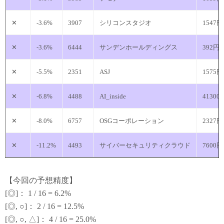
✕
-3.6%
3907
シリコンスタジオ
1547円
✕
-3.6%
6444
サンデンホールディングス
392円
✕
-5.5%
2351
ASJ
1575円
✕
-6.8%
4488
AI_inside
41300
✕
-8.0%
6757
OSGコーポレーション
2327円
✕
-11.2%
4493
サイバーセキュリティクラウド
7600円
【今回の予想精度】
[◎]： 1 / 16 = 6.2%
[◎, ○]： 2 / 16 = 12.5%
[◎, ○, △]： 4 / 16 = 25.0%