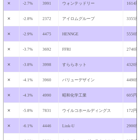
✕
-2.7%
3991
ウォンテッドリー
1614円
✕
-2.8%
2372
アイロムグループ
3355円
✕
-2.9%
4475
HENNGE
5550円
✕
-3.7%
3692
FFRI
2740円
✕
-3.8%
3998
すららネット
4320円
✕
-4.1%
3960
バリューデザイン
4490円
✕
-4.3%
4990
昭和化学工業
605円
✕
-5.8%
7831
ウイルコホールディングス
172円
✕
-6.1%
4446
Link-U
2900円