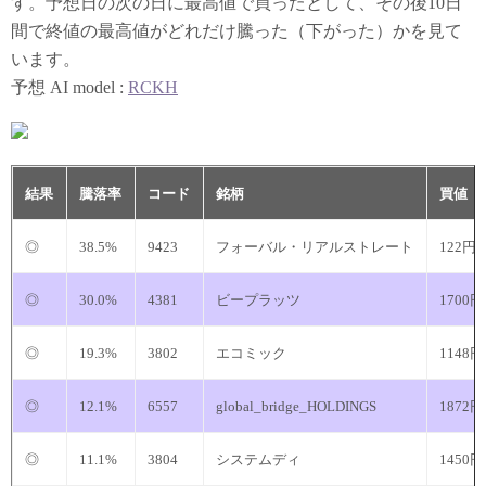
す。予想日の次の日に最高値で買ったとして、その後10日
間で終値の最高値がどれだけ騰った（下がった）かを見て
います。
予想 AI model :
RCKH
結果
騰落率
コード
銘柄
買値
◎
38.5%
9423
フォーバル・リアルストレート
122円
◎
30.0%
4381
ビープラッツ
1700円
◎
19.3%
3802
エコミック
1148円
◎
12.1%
6557
global_bridge_HOLDINGS
1872円
◎
11.1%
3804
システムディ
1450円