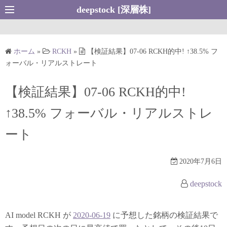
コ
deepstock [深層株]
ン
テ
ン
ホーム
»
RCKH
»
【検証結果】07-06 RCKH的中! ↑38.5% フ
ツ
ォーバル・リアルストレート
へ
ス
【検証結果】07-06 RCKH的中!
キ
↑38.5% フォーバル・リアルストレ
ッ
プ
ート
2020年7月6日
deepstock
AI model RCKH が
2020-06-19
に予想した銘柄の検証結果で