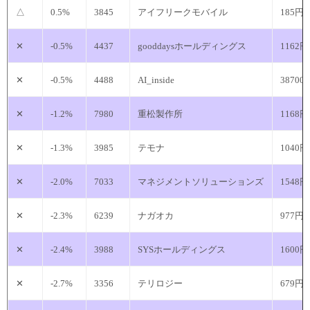
△
0.5%
3845
アイフリークモバイル
185円
✕
-0.5%
4437
gooddaysホールディングス
1162円
✕
-0.5%
4488
AI_inside
38700
✕
-1.2%
7980
重松製作所
1168円
✕
-1.3%
3985
テモナ
1040円
✕
-2.0%
7033
マネジメントソリューションズ
1548円
✕
-2.3%
6239
ナガオカ
977円
✕
-2.4%
3988
SYSホールディングス
1600円
✕
-2.7%
3356
テリロジー
679円