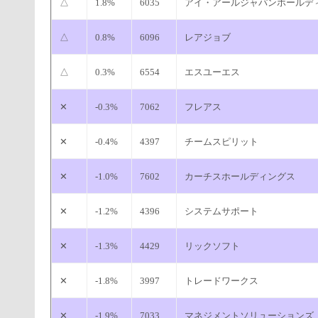
△
1.8%
6035
アイ・アールジャパンホールデ
△
0.8%
6096
レアジョブ
△
0.3%
6554
エスユーエス
✕
-0.3%
7062
フレアス
✕
-0.4%
4397
チームスピリット
✕
-1.0%
7602
カーチスホールディングス
✕
-1.2%
4396
システムサポート
✕
-1.3%
4429
リックソフト
✕
-1.8%
3997
トレードワークス
✕
-1.9%
7033
マネジメントソリューションズ