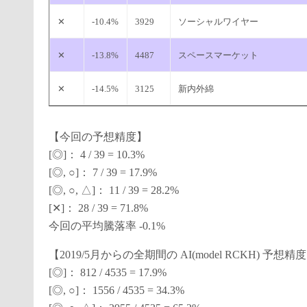
✕
-10.4%
3929
ソーシャルワイヤー
✕
-13.8%
4487
スペースマーケット
✕
-14.5%
3125
新内外綿
【今回の予想精度】
[◎]： 4 / 39 = 10.3%
[◎, ○]： 7 / 39 = 17.9%
[◎, ○, △]： 11 / 39 = 28.2%
[✕]： 28 / 39 = 71.8%
今回の平均騰落率 -0.1%
【2019/5月からの全期間の AI(model RCKH) 予想精
[◎]： 812 / 4535 = 17.9%
[◎, ○]： 1556 / 4535 = 34.3%