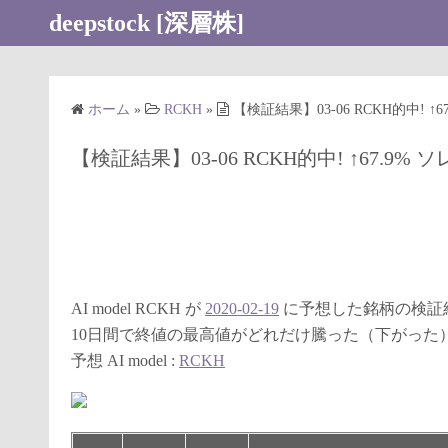
コ
deepstock [深層株]
ン
テ
ン
ホーム
»
RCKH
»
【検証結果】03-06 RCKH的中! ↑6
ツ
へ
【検証結果】03-06 RCKH的中! ↑67.9% 
ス
キ
ッ
プ
AI model RCKH が
2020-02-19
に予想した銘柄の検証
10日間で終値の最高値がどれだけ騰った（下がった
予想 AI model :
RCKH