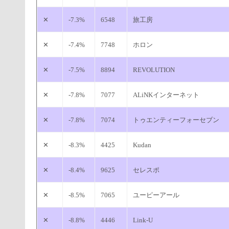
✕
-7.3%
6548
旅工房
✕
-7.4%
7748
ホロン
✕
-7.5%
8894
REVOLUTION
✕
-7.8%
7077
ALiNKインターネット
✕
-7.8%
7074
トゥエンティーフォーセブン
✕
-8.3%
4425
Kudan
✕
-8.4%
9625
セレスポ
✕
-8.5%
7065
ユーピーアール
✕
-8.8%
4446
Link-U