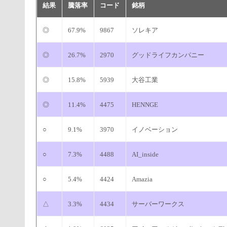
結果
騰落率
コード
銘柄
◎
67.9%
9867
ソレキア
◎
26.7%
2970
グッドライフカンパニー
◎
15.8%
5939
大谷工業
◎
11.4%
4475
HENNGE
○
9.1%
3970
イノベーション
○
7.3%
4488
AI_inside
○
5.4%
4424
Amazia
△
3.3%
4434
サーバーワークス