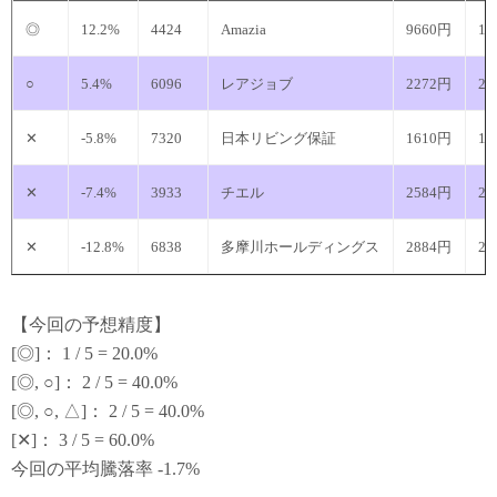
◎
12.2%
4424
Amazia
9660円
10
○
5.4%
6096
レアジョブ
2272円
23
✕
-5.8%
7320
日本リビング保証
1610円
15
✕
-7.4%
3933
チエル
2584円
23
✕
-12.8%
6838
多摩川ホールディングス
2884円
25
【今回の予想精度】
[◎]： 1 / 5 = 20.0%
[◎, ○]： 2 / 5 = 40.0%
[◎, ○, △]： 2 / 5 = 40.0%
[✕]： 3 / 5 = 60.0%
今回の平均騰落率 -1.7%