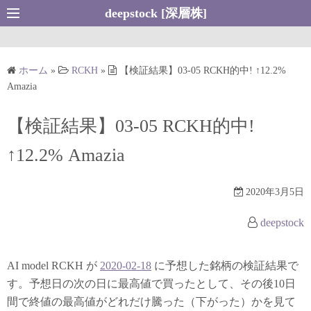
コ
deepstock [深層株]
ン
テ
ン
ホーム
»
RCKH
»
【検証結果】03-05 RCKH的中! ↑12.2%
ツ
Amazia
へ
ス
【検証結果】03-05 RCKH的中!
キ
↑12.2% Amazia
ッ
プ
2020年3月5日
deepstock
AI model RCKH が
2020-02-18
に予想した銘柄の検証結果で
す。予想日の次の日に最高値で買ったとして、その後10日
間で終値の最高値がどれだけ騰った（下がった）かを見て