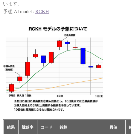
います。
予想 AI model :
RCKH
結果
騰落率
コード
銘柄
買値
終