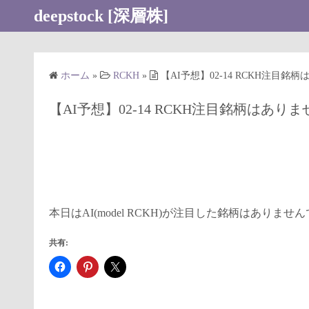
コ
deepstock [深層株]
ン
テ
ン
ホーム
»
RCKH
»
【AI予想】02-14 RCKH注目銘
ツ
へ
【AI予想】02-14 RCKH注目銘柄はあり
ス
キ
ッ
プ
本日はAI(model RCKH)が注目した銘柄はありませ
共有: