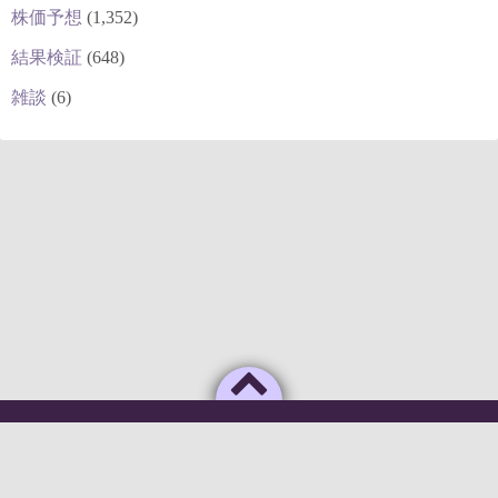
株価予想
(1,352)
結果検証
(648)
雑談
(6)
Powered by
WordPress
Theme by
Simple Days
俺のAIがこんなに利口なわけがない
©2026
deepstock [深層株]