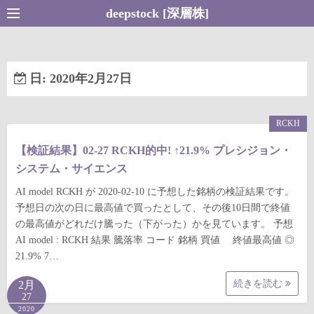
コ
deepstock [深層株]
ン
テ
ン
日:
2020年2月27日
ツ
へ
ス
RCKH
キ
【検証結果】02-27 RCKH的中! ↑21.9% プレシジョン・
ッ
システム・サイエンス
プ
AI model RCKH が 2020-02-10 に予想した銘柄の検証結果です。
予想日の次の日に最高値で買ったとして、その後10日間で終値
の最高値がどれだけ騰った（下がった）かを見ています。 予想
AI model : RCKH 結果 騰落率 コード 銘柄 買値 終値最高値 ◎
21.9% 7…
続きを読む
2月
27
2020