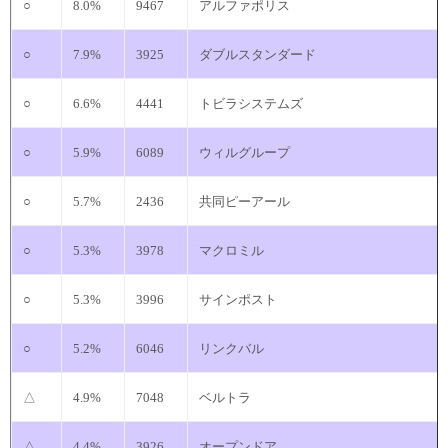
○
8.0%
9467
アルファポリス
○
7.9%
3925
ダブルスタンダード
○
6.6%
4441
トビラシステムズ
○
5.9%
6089
ウィルグループ
○
5.7%
2436
共同ピーアール
○
5.3%
3978
マクロミル
○
5.3%
3996
サインポスト
○
5.2%
6046
リンクバル
△
4.9%
7048
ベルトラ
△
4.4%
3926
オープンドア