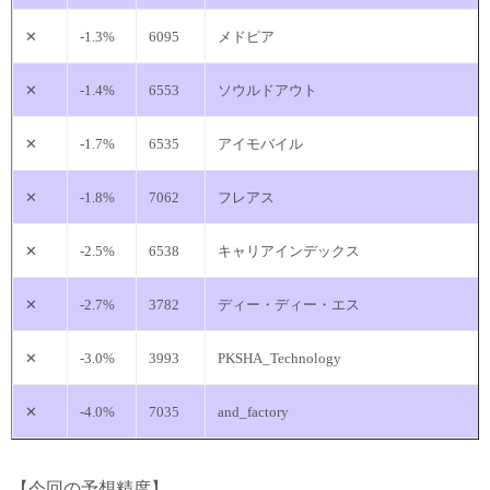
✕
-1.3%
6095
メドピア
✕
-1.4%
6553
ソウルドアウト
✕
-1.7%
6535
アイモバイル
✕
-1.8%
7062
フレアス
✕
-2.5%
6538
キャリアインデックス
✕
-2.7%
3782
ディー・ディー・エス
✕
-3.0%
3993
PKSHA_Technology
✕
-4.0%
7035
and_factory
【今回の予想精度】