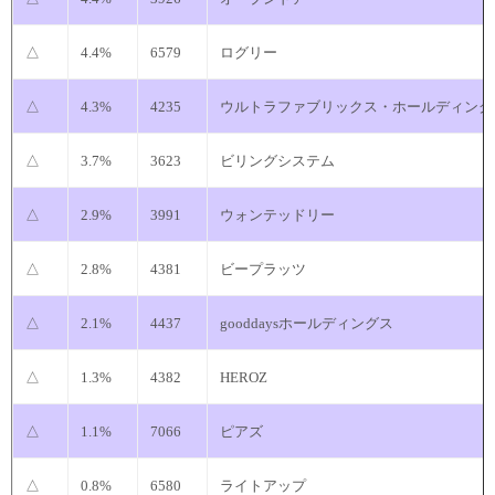
△
4.4%
6579
ログリー
△
4.3%
4235
ウルトラファブリックス・ホールディング
△
3.7%
3623
ビリングシステム
△
2.9%
3991
ウォンテッドリー
△
2.8%
4381
ビープラッツ
△
2.1%
4437
gooddaysホールディングス
△
1.3%
4382
HEROZ
△
1.1%
7066
ピアズ
△
0.8%
6580
ライトアップ