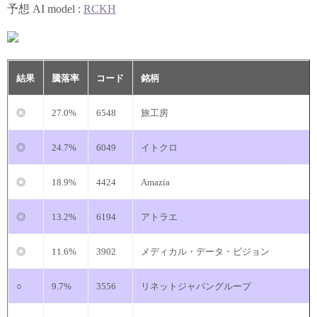
予想 AI model :
RCKH
結果
騰落率
コード
銘柄
◎
27.0%
6548
旅工房
◎
24.7%
6049
イトクロ
◎
18.9%
4424
Amazia
◎
13.2%
6194
アトラエ
◎
11.6%
3902
メディカル・データ・ビジョン
○
9.7%
3556
リネットジャパングループ