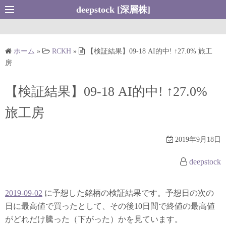
コ
deepstock [深層株]
ン
テ
ン
ホーム
»
RCKH
»
【検証結果】09-18 AI的中! ↑27.0% 旅工
ツ
房
へ
ス
【検証結果】09-18 AI的中! ↑27.0%
キ
旅工房
ッ
プ
2019年9月18日
deepstock
2019-09-02
に予想した銘柄の検証結果です。予想日の次の
日に最高値で買ったとして、その後10日間で終値の最高値
がどれだけ騰った（下がった）かを見ています。