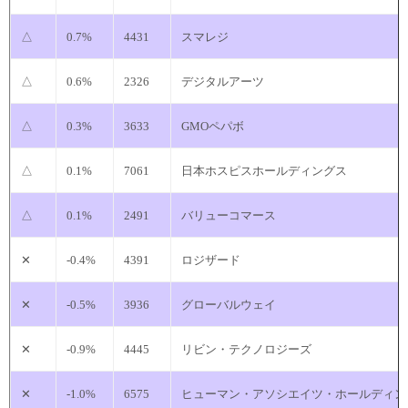
△
0.7%
4431
スマレジ
△
0.6%
2326
デジタルアーツ
△
0.3%
3633
GMOペパボ
△
0.1%
7061
日本ホスピスホールディングス
△
0.1%
2491
バリューコマース
✕
-0.4%
4391
ロジザード
✕
-0.5%
3936
グローバルウェイ
✕
-0.9%
4445
リビン・テクノロジーズ
✕
-1.0%
6575
ヒューマン・アソシエイツ・ホールディン