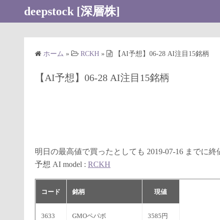
コ
deepstock [深層株]
ン
テ
ン
ホーム
»
RCKH
»
【AI予想】06-28 AI注目15銘柄
ツ
へ
【AI予想】06-28 AI注目15銘柄
ス
キ
ッ
プ
明日の最高値で買ったとしても 2019-07-16 まで
予想 AI model :
RCKH
コード
銘柄
現値
3633
GMOペパボ
3585円