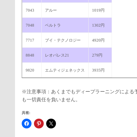
7043
アルー
1019円
7048
ベルトラ
1302円
7717
ブイ・テクノロジー
4920円
8848
レオパレス21
279円
9820
エムティジェネックス
3935円
※注意事項：あくまでもディープラーニングによる
も一切責任を負いません。
共有: