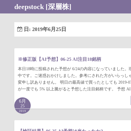
コ
deepstock [深層株]
ン
テ
ン
日:
2019年6月25日
ツ
へ
ス
キ
※修正版【AI予想】06-25 AI注目18銘柄
ッ
本日18時に投稿された予想が 6/24の内容になっていました
プ
中です。ご迷惑おかけしました。参考にされた方がいらっし
変申し訳ありません。 明日の最高値で買ったとしても 2019-07
が一度でも 5% 以上騰がると予想した注目銘柄です。 予想 AI 
6月
25
2019