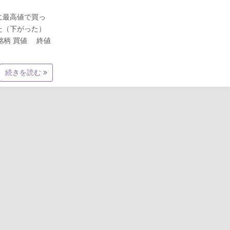
日に最高値で買っ
た（下がった）
ド 銘柄 買値 終値
続きを読む