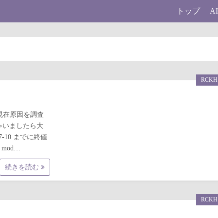
トップ
A
RCKH
。現在原因を調査
ゃいましたら大
-10 までに終値
mod…
続きを読む
RCKH