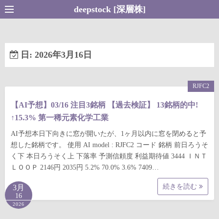
コ
deepstock [深層株]
ン
テ
ン
日:
2026年3月16日
ツ
へ
ス
RJFC2
キ
【AI予想】03/16 注目3銘柄 【過去検証】 13銘柄的中!
ッ
↑15.3% 第一稀元素化学工業
プ
AI予想本日下向きに窓が開いたが、1ヶ月以内に窓を閉めると予
想した銘柄です。 使用 AI model : RJFC2 コード 銘柄 前日ろうそ
く下 本日ろうそく上 下落率 予測信頼度 利益期待値 3444 ＩＮＴ
ＬＯＯＰ 2146円 2035円 5.2% 70.0% 3.6% 7409…
続きを読む
3月
16
2026