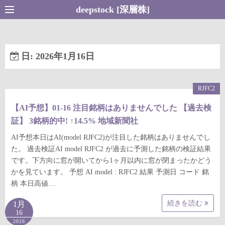
コ
deepstock [深層株]
ン
テ
ン
日:
2026年1月16日
ツ
へ
ス
RJFC2
キ
【AI予想】01-16 注目銘柄はありませんでした 【過去検
ッ
証】 3銘柄的中! ↑14.5% 地域新聞社
プ
AI予想本日はAI(model RJFC2)が注目した銘柄はありませんでし
た。 過去検証AI model RJFC2 が過去に予測した銘柄の検証結果
です。下方向に窓が開いてから1ヶ月以内に窓が閉まったかどう
かを見ています。 予想 AI model : RJFC2 結果 予測日 コード 銘
柄 本日高値…
続きを読む
1月
16
2026