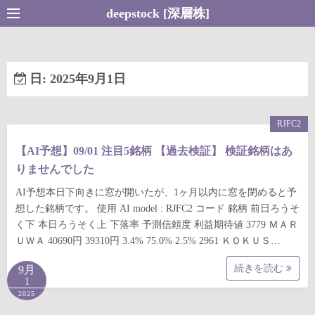
コ
deepstock [深層株]
ン
テ
ン
日:
2025年9月1日
ツ
へ
ス
RJFC2
キ
【AI予想】09/01 注目5銘柄 【過去検証】 検証銘柄はあ
ッ
りませんでした
プ
AI予想本日下向きに窓が開いたが、1ヶ月以内に窓を閉めると予
想した銘柄です。 使用 AI model : RJFC2 コード 銘柄 前日ろうそ
く下 本日ろうそく上 下落率 予測信頼度 利益期待値 3779 ＭＡＲ
ＵＷＡ 40690円 39310円 3.4% 75.0% 2.5% 2961 ＫＯＫＵＳ…
続きを読む
9月
1
2025