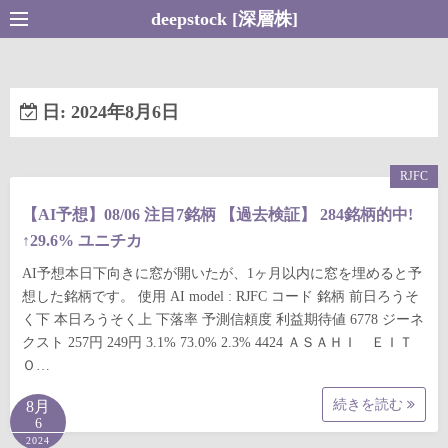
コ
deepstock [深層株]
ン
テ
ン
日:
2024年8月6日
ツ
へ
ス
RJFC
キ
【AI予想】08/06 注目7銘柄 【過去検証】 284銘柄的中!
ッ
↑29.6% ユニチカ
プ
AI予想本日下向きに窓が開いたが、1ヶ月以内に窓を埋めると予
想した銘柄です。 使用 AI model : RJFC コード 銘柄 前日ろうそ
く下 本日ろうそく上 下落率 予測信頼度 利益期待値 6778 ジーネ
クスト 257円 249円 3.1% 73.0% 2.3% 4424 ＡＳＡＨＩ ＥＩＴ
Ｏ…
続きを読む
8月
6
2024