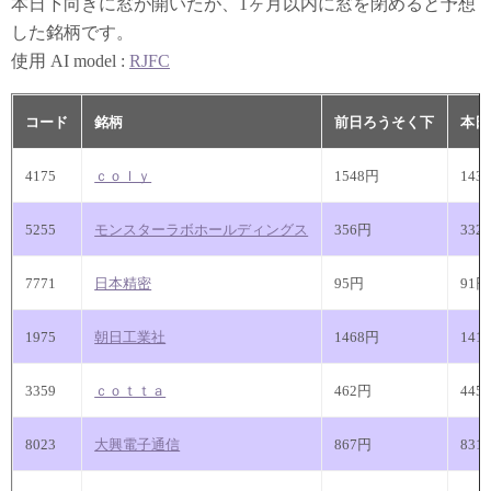
本日下向きに窓が開いたが、1ヶ月以内に窓を閉めると予想
した銘柄です。
使用 AI model :
RJFC
コード
銘柄
前日ろうそく下
本日
4175
ｃｏｌｙ
1548円
143
5255
モンスターラボホールディングス
356円
332
7771
日本精密
95円
91円
1975
朝日工業社
1468円
141
3359
ｃｏｔｔａ
462円
445
8023
大興電子通信
867円
831