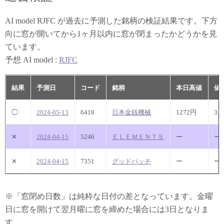
AI model RJFC が過去に予測した銘柄の検証結果です。下方
向に窓が開いてから1ヶ月以内に窓が閉まったかどうかを見
ています。
予想 AI model :
RJFC
結果
予測日
コード
銘柄
本日高値
値
◯
2024-05-13
6418
日本金銭機械
1272円
3.
✕
2024-04-15
5246
ＥＬＥＭＥＮＴＳ
ー
ー
✕
2024-04-15
7351
グッドパッチ
ー
ー
※「窓閉め日数」は純粋な日付の差となっています。金曜
日に窓を開けて翌月曜に窓を締めた場合には3日となりま
す。