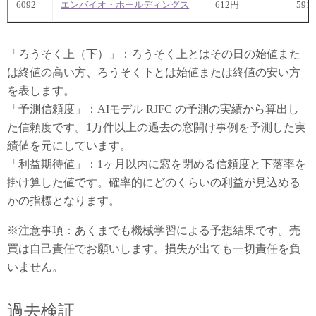
6092
エンバイオ・ホールディングス
612円
591
「ろうそく上（下）」：ろうそく上とはその日の始値また
は終値の高い方、ろうそく下とは始値または終値の安い方
を表します。
「予測信頼度」：AIモデル RJFC の予測の実績から算出し
た信頼度です。1万件以上の過去の窓開け事例を予測した実
績値を元にしています。
「利益期待値」：1ヶ月以内に窓を閉める信頼度と下落率を
掛け算した値です。確率的にどのくらいの利益が見込める
かの指標となります。
※注意事項：あくまでも機械学習による予想結果です。売
買は自己責任でお願いします。損失が出ても一切責任を負
いません。
過去検証