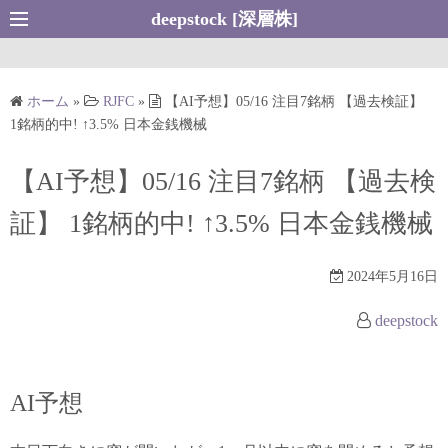
コ
deepstock [深層株]
ン
テ
ン
ホーム
»
RJFC
»
【AI予想】05/16 注目7銘柄 【過去検証】
ツ
1銘柄的中! ↑3.5% 日本金銭機械
へ
ス
【AI予想】05/16 注目7銘柄 【過去検
キ
証】 1銘柄的中! ↑3.5% 日本金銭機械
ッ
プ
2024年5月16日
deepstock
AI予想