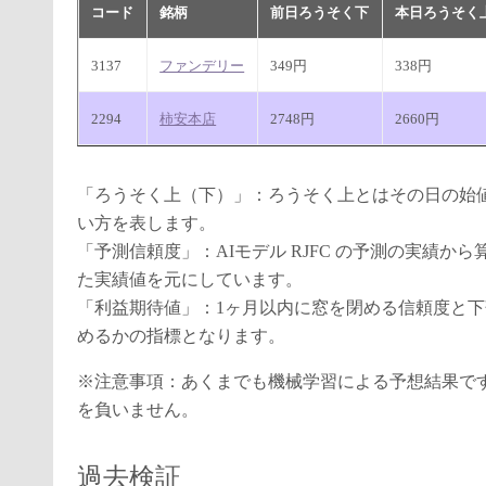
コード
銘柄
前日ろうそく下
本日ろうそく
3137
ファンデリー
349円
338円
2294
柿安本店
2748円
2660円
「ろうそく上（下）」：ろうそく上とはその日の始
い方を表します。
「予測信頼度」：AIモデル RJFC の予測の実績
た実績値を元にしています。
「利益期待値」：1ヶ月以内に窓を閉める信頼度と
めるかの指標となります。
※注意事項：あくまでも機械学習による予想結果で
を負いません。
過去検証