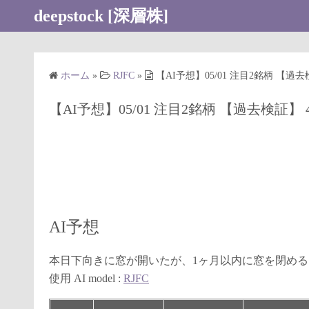
コ
deepstock [深層株]
ン
テ
ン
ホーム
»
RJFC
»
【AI予想】05/01 注目2銘柄 【過
ツ
へ
【AI予想】05/01 注目2銘柄 【過去検証】 
ス
キ
ッ
プ
AI予想
本日下向きに窓が開いたが、1ヶ月以内に窓を閉め
使用 AI model :
RJFC