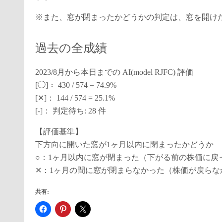
※また、窓が閉まったかどうかの判定は、窓を開け
過去の全成績
2023/8月から本日までの AI(model RJFC) 評価
[◯]： 430 / 574 = 74.9%
[✕]： 144 / 574 = 25.1%
[-]： 判定待ち: 28 件
【評価基準】
下方向に開いた窓が1ヶ月以内に閉まったかどうか
○：1ヶ月以内に窓が閉まった（下がる前の株価に戻
✕：1ヶ月の間に窓が閉まらなかった（株価が戻らな
共有: