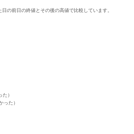
た日の前日の終値とその後の高値で比較しています。
った）
かった）