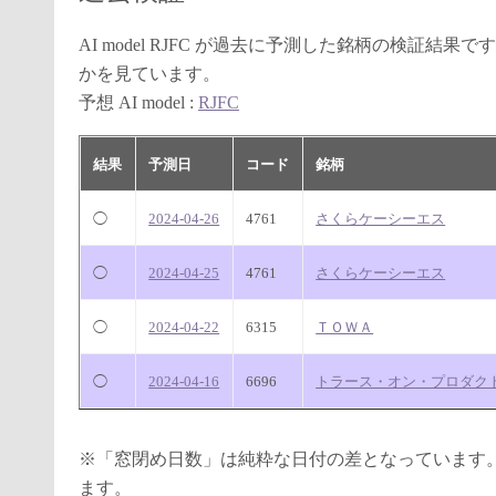
AI model RJFC が過去に予測した銘柄の検証
かを見ています。
予想 AI model :
RJFC
結果
予測日
コード
銘柄
◯
2024-04-26
4761
さくらケーシーエス
◯
2024-04-25
4761
さくらケーシーエス
◯
2024-04-22
6315
ＴＯＷＡ
◯
2024-04-16
6696
トラース・オン・プロダク
※「窓閉め日数」は純粋な日付の差となっています
ます。