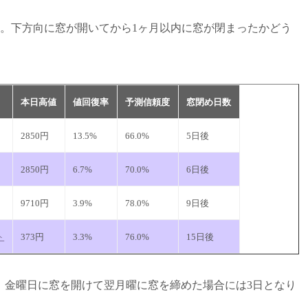
結果です。下方向に窓が開いてから1ヶ月以内に窓が閉まったかどう
本日高値
値回復率
予測信頼度
窓閉め日数
2850円
13.5%
66.0%
5日後
2850円
6.7%
70.0%
6日後
9710円
3.9%
78.0%
9日後
ト
373円
3.3%
76.0%
15日後
。金曜日に窓を開けて翌月曜に窓を締めた場合には3日となり