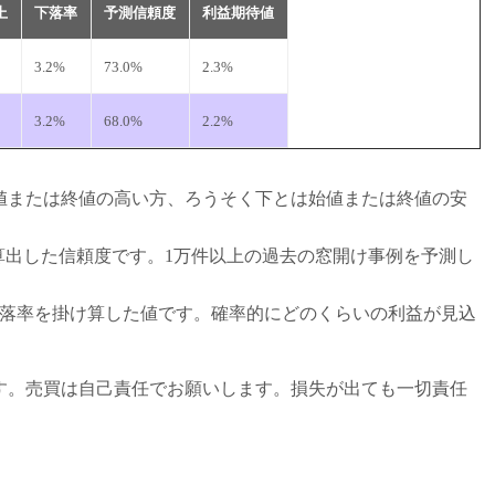
上
下落率
予測信頼度
利益期待値
3.2%
73.0%
2.3%
3.2%
68.0%
2.2%
値または終値の高い方、ろうそく下とは始値または終値の安
から算出した信頼度です。1万件以上の過去の窓開け事例を予測し
下落率を掛け算した値です。確率的にどのくらいの利益が見込
す。売買は自己責任でお願いします。損失が出ても一切責任