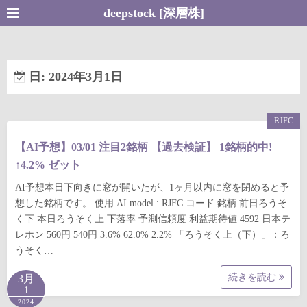
コ
deepstock [深層株]
ン
テ
ン
日:
2024年3月1日
ツ
へ
ス
RJFC
キ
【AI予想】03/01 注目2銘柄 【過去検証】 1銘柄的中!
ッ
↑4.2% ゼット
プ
AI予想本日下向きに窓が開いたが、1ヶ月以内に窓を閉めると予
想した銘柄です。 使用 AI model : RJFC コード 銘柄 前日ろうそ
く下 本日ろうそく上 下落率 予測信頼度 利益期待値 4592 日本テ
レホン 560円 540円 3.6% 62.0% 2.2% 「ろうそく上（下）」：ろ
うそく…
続きを読む
3月
1
2024