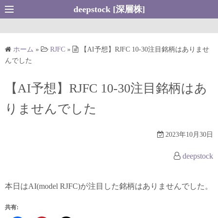
コ
deepstock [深層株]
ン
テ
ン
ホーム
»
RJFC
»
【AI予想】RJFC 10-30注目銘柄はありませ
ツ
んでした
へ
ス
【AI予想】RJFC 10-30注目銘柄はあ
キ
りませんでした
ッ
プ
2023年10月30日
deepstock
本日はAI(model RJFC)が注目した銘柄はありませんでした。
共有: