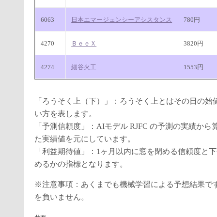
6063
日本エマージェンシーアシスタンス
780円
4270
ＢｅｅＸ
3820円
4274
細谷火工
1553円
「ろうそく上（下）」：ろうそく上とはその日の始
い方を表します。
「予測信頼度」：AIモデル RJFC の予測の実績
た実績値を元にしています。
「利益期待値」：1ヶ月以内に窓を閉める信頼度と
めるかの指標となります。
※注意事項：あくまでも機械学習による予想結果で
を負いません。