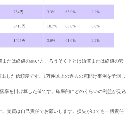
754円
3.3%
65.0%
2.2%
3410円
10.7%
63.0%
6.8%
1497円
3.6%
61.0%
2.2%
値または終値の高い方、ろうそく下とは始値または終値の安
から算出した信頼度です。1万件以上の過去の窓開け事例を予測し
下落率を掛け算した値です。確率的にどのくらいの利益が見込
す。売買は自己責任でお願いします。損失が出ても一切責任