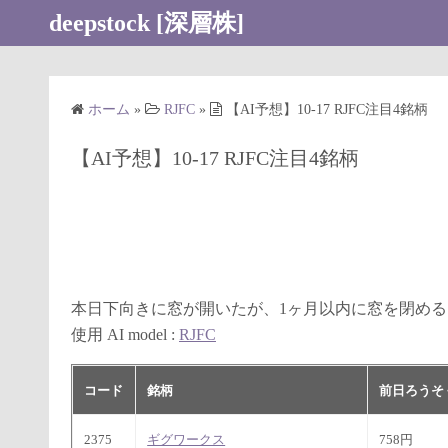
コ
deepstock [深層株]
ン
テ
ン
ホーム
»
RJFC
»
【AI予想】10-17 RJFC注目4銘柄
ツ
へ
【AI予想】10-17 RJFC注目4銘柄
ス
キ
ッ
プ
本日下向きに窓が開いたが、1ヶ月以内に窓を閉め
使用 AI model :
RJFC
コード
銘柄
前日ろうそ
2375
ギグワークス
758円