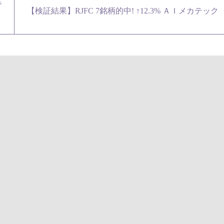
で
【検証結果】RJFC 7銘柄的中! ↑12.3% ＡＩメカテック