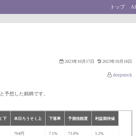
トップ
A
2023年10月17日
2023年10月18日
deepstock
ると予想した銘柄です。
く下
本日ろうそく上
下落率
予測信頼度
利益期待値
704円
7.1%
73.0%
5.2%