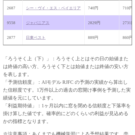
2687
シー・ヴイ・エス・ベイエリア
740円
710円
9558
ジャパニアス
2829円
2731
2877
日東ベスト
889円
860円
「ろうそく上（下）」：ろうそく上とはその日の始値また
は終値の高い方、ろうそく下とは始値または終値の安い方
を表します。
「予測信頼度」：AIモデル RJFC の予測の実績から算出し
た信頼度です。1万件以上の過去の窓開け事例を予測した実
績値を元にしています。
「利益期待値」：1ヶ月以内に窓を閉める信頼度と下落率を
掛け算した値です。確率的にどのくらいの利益が見込める
かの指標となります。
※注意事項：あくまでも機械学習による予想結果です。売