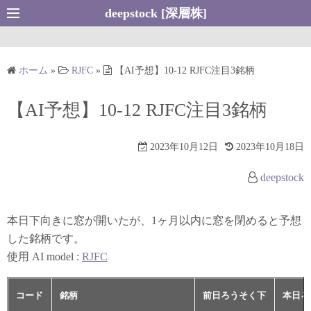
コ
deepstock [深層株]
ン
テ
ン
ホーム
»
RJFC
»
【AI予想】10-12 RJFC注目3銘柄
ツ
へ
【AI予想】10-12 RJFC注目3銘柄
ス
キ
2023年10月12日
2023年10月18日
ッ
プ
deepstock
本日下向きに窓が開いたが、1ヶ月以内に窓を閉めると予想
した銘柄です。
使用 AI model :
RJFC
コード
銘柄
前日ろうそく下
本日ろ