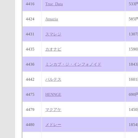
4416
True_Data
533
4424
Amazia
585
4431
スマレジ
130
4435
カオナビ
159
4436
ミンカブ・ジ・インフォノイド
184
4442
バルテス
160
4475
HENNGE
690
4479
マクアケ
145
4480
メドレー
185