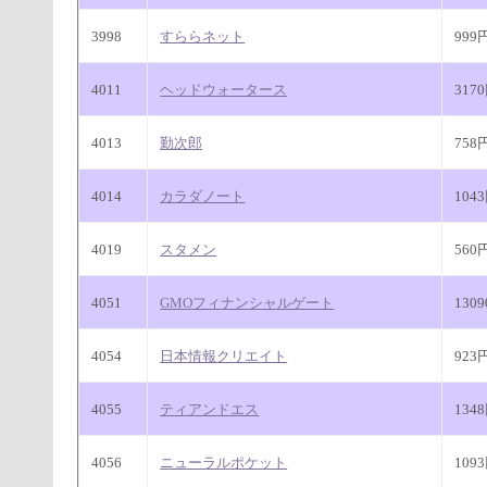
3998
すららネット
999
4011
ヘッドウォータース
317
4013
勤次郎
758
4014
カラダノート
104
4019
スタメン
560
4051
GMOフィナンシャルゲート
130
4054
日本情報クリエイト
923
4055
ティアンドエス
134
4056
ニューラルポケット
109