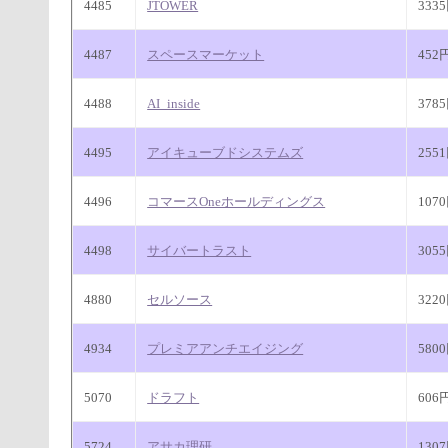
4485
JTOWER
333
4487
スペースマーケット
452
4488
AI_inside
378
4495
アイキューブドシステムズ
255
4496
コマースOneホールディングス
107
4498
サイバートラスト
305
4880
セルソース
322
4934
プレミアアンチエイジング
580
5070
ドラフト
606
5724
アサカ理研
130