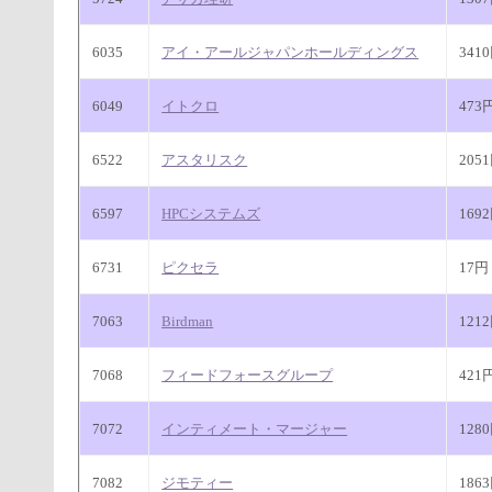
6035
アイ・アールジャパンホールディングス
341
6049
イトクロ
473
6522
アスタリスク
205
6597
HPCシステムズ
169
6731
ピクセラ
17円
7063
Birdman
121
7068
フィードフォースグループ
421
7072
インティメート・マージャー
128
7082
ジモティー
186