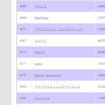
4068
ベイシス
246
4069
BlueMeme
159
4071
プラスアルファ・コンサルティング
235
4167
ココペリ
987
4173
WACUL
800
4177
i-plug
235
4178
Sharing_Innovations
195
4193
ファブリカコミュニケーションズ
231
4194
ビジョナル
774