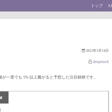
トップ
A
柄
2022年3月14日
deepstock
に終値が一度でも 5% 以上騰がると予想した注目銘柄です。
値
円