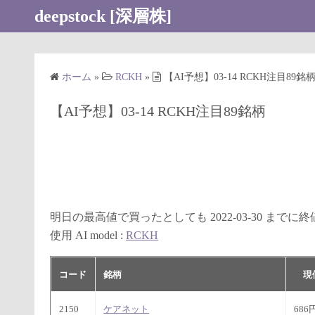
コ
deepstock [深層株]
ン
テ
ン
ホーム
»
RCKH
»
【AI予想】03-14 RCKH注目89銘
ツ
へ
【AI予想】03-14 RCKH注目89銘柄
ス
キ
ッ
プ
明日の最高値で買ったとしても 2022-03-30 まで
使用 AI model :
RCKH
コード
銘柄
現
2150
ケアネット
686