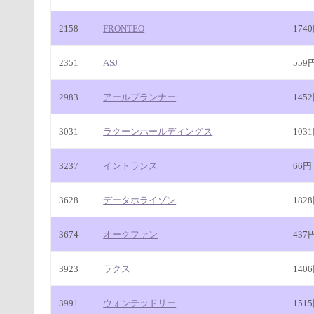
2158
FRONTEO
174
2351
ASJ
559
2983
アールプランナー
145
3031
ラクーンホールディングス
103
3237
イントランス
66円
3628
データホライゾン
182
3674
オークファン
437
3923
ラクス
140
3991
ウォンテッドリー
151