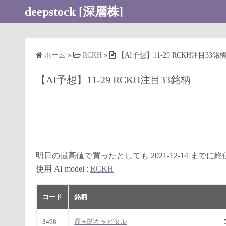
コ
deepstock [深層株]
ン
テ
ン
ホーム
»
RCKH
»
【AI予想】11-29 RCKH注目33銘
ツ
へ
【AI予想】11-29 RCKH注目33銘柄
ス
キ
ッ
プ
明日の最高値で買ったとしても 2021-12-14 まで
使用 AI model :
RCKH
コード
銘柄
3498
霞ヶ関キャピタル