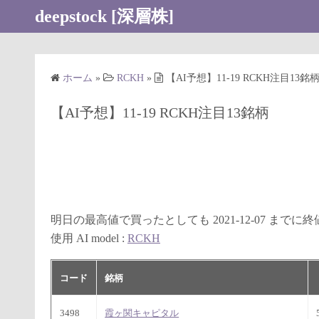
コ
deepstock [深層株]
ン
テ
ン
ホーム
»
RCKH
»
【AI予想】11-19 RCKH注目13銘
ツ
へ
【AI予想】11-19 RCKH注目13銘柄
ス
キ
ッ
プ
明日の最高値で買ったとしても 2021-12-07 まで
使用 AI model :
RCKH
コード
銘柄
3498
霞ヶ関キャピタル