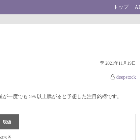
トップ
A
柄
2021年11月19日
deepstock
に終値が一度でも 5% 以上騰がると予想した注目銘柄です。
現値
5370円