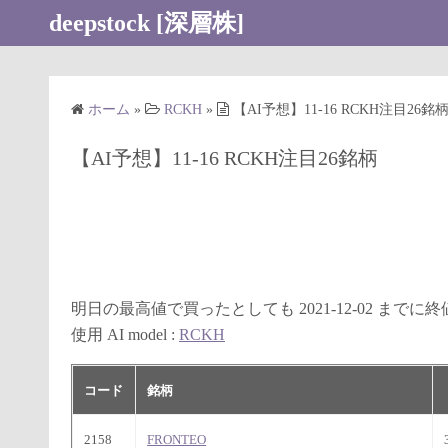
コ
deepstock [深層株]
ン
テ
ン
ホーム
»
RCKH
»
【AI予想】11-16 RCKH注目26銘
ツ
へ
【AI予想】11-16 RCKH注目26銘柄
ス
キ
ッ
プ
明日の最高値で買ったとしても 2021-12-02 まで
使用 AI model :
RCKH
コード
銘柄
2158
FRONTEO