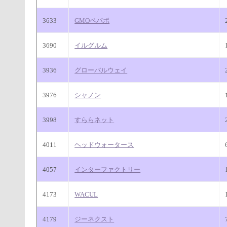
3633
GMOペパボ
3690
イルグルム
3936
グローバルウェイ
3976
シャノン
3998
すららネット
4011
ヘッドウォータース
4057
インターファクトリー
4173
WACUL
4179
ジーネクスト