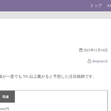
トップ
A
柄
2021年11月16日
deepstock
に終値が一度でも 5% 以上騰がると予想した注目銘柄です。
現値
3445円