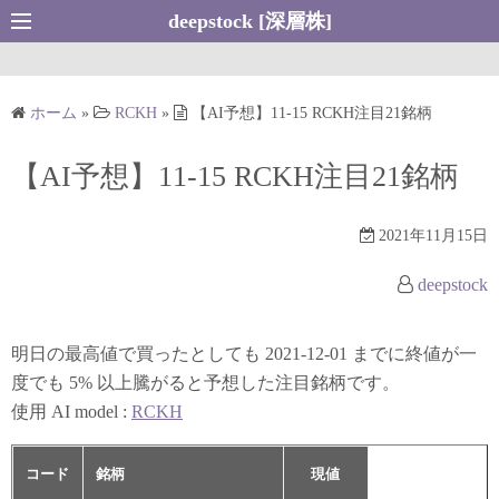
コ
deepstock [深層株]
ン
テ
ン
ホーム
»
RCKH
»
【AI予想】11-15 RCKH注目21銘柄
ツ
へ
【AI予想】11-15 RCKH注目21銘柄
ス
キ
2021年11月15日
ッ
プ
deepstock
明日の最高値で買ったとしても 2021-12-01 までに終値が一
度でも 5% 以上騰がると予想した注目銘柄です。
使用 AI model :
RCKH
コード
銘柄
現値