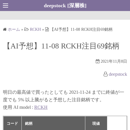
コ
deepstock [深層株]
ン
テ
ン
ホーム
»
RCKH
»
【AI予想】11-08 RCKH注目69銘柄
ツ
へ
【AI予想】11-08 RCKH注目69銘柄
ス
キ
2021年11月8日
ッ
プ
deepstock
明日の最高値で買ったとしても 2021-11-24 までに終値が一
度でも 5% 以上騰がると予想した注目銘柄です。
使用 AI model :
RCKH
コード
銘柄
現値