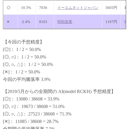
◎
10.3%
7036
イーエムネットジャパン
3605円
39
✕
-2.4%
8103
明和産業
1197円
11
【今回の予想精度】
[◎]： 1 / 2 = 50.0%
[◎, ○]： 1 / 2 = 50.0%
[◎, ○, △]： 1 / 2 = 50.0%
[✕]： 1 / 2 = 50.0%
今回の平均騰落率 3.9%
【2019/5月からの全期間の AI(model RCKH) 予想精度】
[◎]： 13080 / 38608 = 33.9%
[◎, ○]： 19673 / 38608 = 51.0%
[◎, ○, △]： 27523 / 38608 = 71.3%
[✕]： 11085 / 38608 = 28.7%
全期間の平均騰落率 7.5%