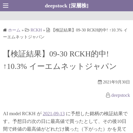
コ
deepstock [深層株]
ン
テ
ン
ホーム
»
RCKH
»
【検証結果】09-30 RCKH的中! ↑10.3% イ
ツ
ーエムネットジャパン
へ
ス
【検証結果】09-30 RCKH的中!
キ
↑10.3% イーエムネットジャパン
ッ
プ
2021年9月30日
deepstock
AI model RCKH が
2021-09-13
に予想した銘柄の検証結果で
す。予想日の次の日に最高値で買ったとして、その後10日
間で終値の最高値がどれだけ騰った（下がった）かを見て