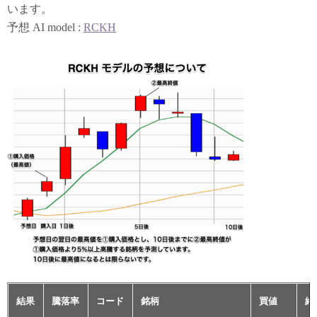
います。
予想 AI model :
RCKH
結果
騰落率
コード
銘柄
買値
終