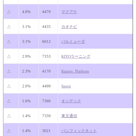
△
4.0%
4479
マクアケ
△
3.1%
4435
カオナビ
△
3.1%
6612
バルミューダ
△
2.9%
7353
KIYOラーニング
△
2.3%
4170
Kaizen_Platform
△
2.0%
4499
Speee
△
1.6%
7360
オンデック
△
1.4%
7359
東京通信
△
1.4%
3021
パシフィックネット