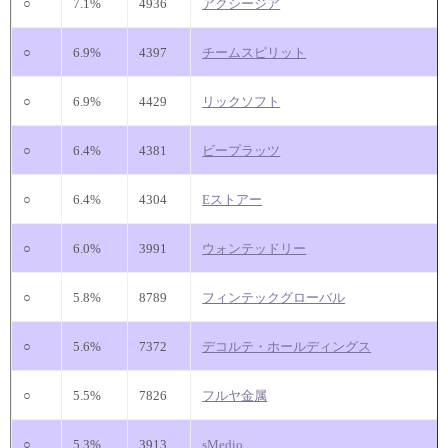
○
7.1%
4936
アクシージア
○
6.9%
4397
チームスピリット
○
6.9%
4429
リックソフト
○
6.4%
4381
ビープラッツ
○
6.4%
4304
Eストアー
○
6.0%
3991
ウォンテッドリー
○
5.8%
8789
フィンテックグローバル
○
5.6%
7372
デコルテ・ホールディングス
○
5.5%
7826
フルヤ金属
○
5.3%
3913
sMedio