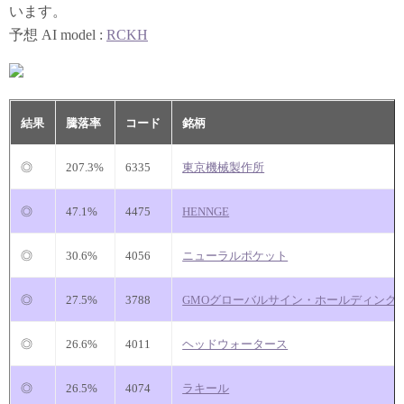
います。
予想 AI model :
RCKH
結果
騰落率
コード
銘柄
◎
207.3%
6335
東京機械製作所
◎
47.1%
4475
HENNGE
◎
30.6%
4056
ニューラルポケット
◎
27.5%
3788
GMOグローバルサイン・ホールディング
◎
26.6%
4011
ヘッドウォータース
◎
26.5%
4074
ラキール