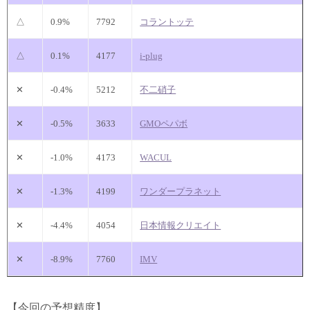
△
0.9%
7792
コラントッテ
△
0.1%
4177
i-plug
✕
-0.4%
5212
不二硝子
✕
-0.5%
3633
GMOペパボ
✕
-1.0%
4173
WACUL
✕
-1.3%
4199
ワンダープラネット
✕
-4.4%
4054
日本情報クリエイト
✕
-8.9%
7760
IMV
【今回の予想精度】