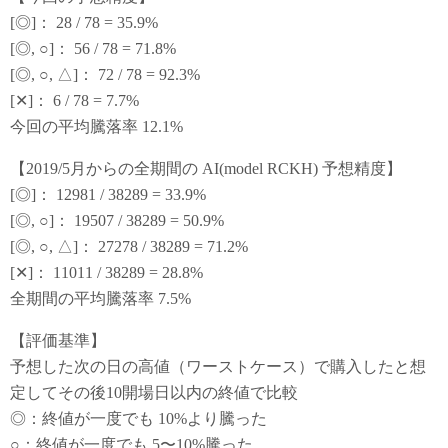
[◎]： 28 / 78 = 35.9%
[◎, ○]： 56 / 78 = 71.8%
[◎, ○, △]： 72 / 78 = 92.3%
[✕]： 6 / 78 = 7.7%
今回の平均騰落率 12.1%
【2019/5月からの全期間の AI(model RCKH) 予想精度】
[◎]： 12981 / 38289 = 33.9%
[◎, ○]： 19507 / 38289 = 50.9%
[◎, ○, △]： 27278 / 38289 = 71.2%
[✕]： 11011 / 38289 = 28.8%
全期間の平均騰落率 7.5%
【評価基準】
予想した次の日の高値（ワーストケース）で購入したと想
定してその後10開場日以内の終値で比較
◎：終値が一度でも 10%より騰った
○：終値が一度でも 5〜10%騰った