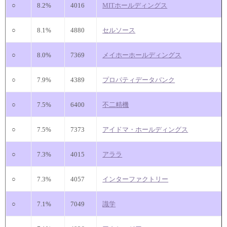
○
8.2%
4016
MITホールディングス
○
8.1%
4880
セルソース
○
8.0%
7369
メイホーホールディングス
○
7.9%
4389
プロパティデータバンク
○
7.5%
6400
不二精機
○
7.5%
7373
アイドマ・ホールディングス
○
7.3%
4015
アララ
○
7.3%
4057
インターファクトリー
○
7.1%
7049
識学