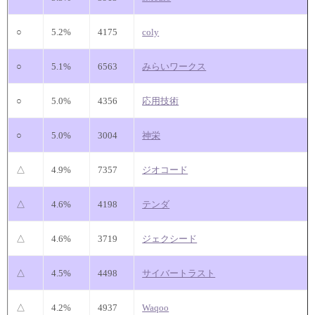
○
5.2%
4175
coly
○
5.1%
6563
みらいワークス
○
5.0%
4356
応用技術
○
5.0%
3004
神栄
△
4.9%
7357
ジオコード
△
4.6%
4198
テンダ
△
4.6%
3719
ジェクシード
△
4.5%
4498
サイバートラスト
△
4.2%
4937
Waqoo