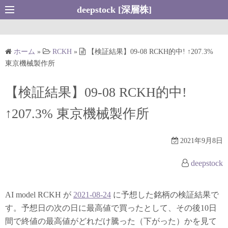
コ
deepstock [深層株]
ン
テ
ン
ホーム
»
RCKH
»
【検証結果】09-08 RCKH的中! ↑207.3%
ツ
東京機械製作所
へ
ス
【検証結果】09-08 RCKH的中!
キ
↑207.3% 東京機械製作所
ッ
プ
2021年9月8日
deepstock
AI model RCKH が
2021-08-24
に予想した銘柄の検証結果で
す。予想日の次の日に最高値で買ったとして、その後10日
間で終値の最高値がどれだけ騰った（下がった）かを見て