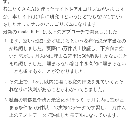
す。
巷にたくさんAIを使ったサイトやアルゴリズムがあります
が、本サイトは独自に研究（というほどでもないですが）
をしたオリジナルのアルゴリズムになります。
最新の model RJFC は以下のアプローチで開発しました。
まず、空いた窓は必ず埋まるという都市伝説が本当なの
か確認しました。実際に6万件以上検証し、下方向に空
いた窓が1ヶ月以内に埋まる確率は50%程度しかないこと
を確認しました。埋まらない窓は半永久的に埋まらない
ことも多々あることが分かりました。
その上で、1ヶ月以内に埋まる窓の特徴を見ていくとそ
れなりに法則があることがわかってきました。
独自の特徴量作成と最適化を行って1ヶ月以内に窓が埋
まる条件を5万件以上の実際のデータで学習し、1万件以
上のテストデータで評価したモデルになっています。