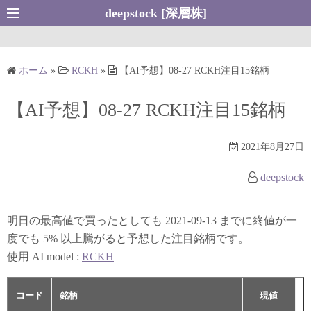
コ
deepstock [深層株]
ン
テ
ン
ホーム
»
RCKH
»
【AI予想】08-27 RCKH注目15銘柄
ツ
へ
【AI予想】08-27 RCKH注目15銘柄
ス
キ
2021年8月27日
ッ
プ
deepstock
明日の最高値で買ったとしても 2021-09-13 までに終値が一
度でも 5% 以上騰がると予想した注目銘柄です。
使用 AI model :
RCKH
コード
銘柄
現値