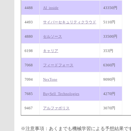
4488
AI_inside
43350円
4493
サイバーセキュリティクラウド
5110円
4880
セルソース
33500円
6198
キャリア
353円
7068
フィードフォース
6360円
7094
NexTone
9090円
7685
BuySell_Technologies
4270円
9467
アルファポリス
3070円
※注意事項：あくまでも機械学習による予想結果で