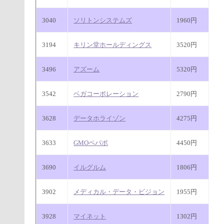
3040
ソリトンシステムズ
1960円
3194
キリン堂ホールディングス
3520円
3496
アズーム
5320円
3542
ベガコーポレーション
2790円
3628
データホライゾン
4275円
3633
GMOペパボ
4450円
3690
イルグルム
1806円
3902
メディカル・データ・ビジョン
1955円
3928
マイネット
1302円