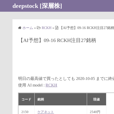
コ
deepstock [深層株]
ン
テ
ン
ホーム
»
RCKH
»
【AI予想】09-16 RCKH注目27銘
ツ
へ
【AI予想】09-16 RCKH注目27銘柄
ス
キ
ッ
プ
明日の最高値で買ったとしても 2020-10-05 まで
使用 AI model :
RCKH
コード
銘柄
現値
2150
ケアネット
2540円