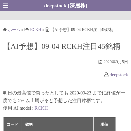
コ
deepstock [深層株]
ン
テ
ン
ホーム
»
RCKH
»
【AI予想】09-04 RCKH注目45銘柄
ツ
へ
【AI予想】09-04 RCKH注目45銘柄
ス
キ
2020年9月5日
ッ
プ
deepstock
明日の最高値で買ったとしても 2020-09-23 までに終値が一
度でも 5% 以上騰がると予想した注目銘柄です。
使用 AI model :
RCKH
コード
銘柄
現値