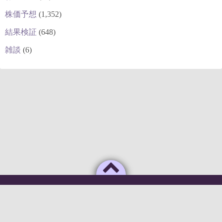
株価予想
(1,352)
結果検証
(648)
雑談
(6)
Powered by
WordPress
Theme by
Simple Days
俺のAIがこんなに利口なわけがない
©2026
deepstock [深層株]