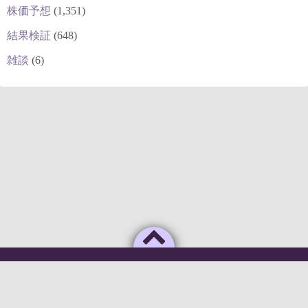
株価予想
(1,351)
結果検証
(648)
雑談
(6)
Powered by
WordPress
Theme by
Simple Days
俺のAIがこんなに利口なわけがない
©2026
deepstock [深層株]