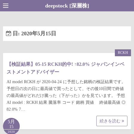
コ
deepstock [深層株]
ン
テ
ン
日:
2020年5月15日
ツ
へ
ス
RCKH
キ
【検証結果】05-15 RCKH的中! ↑82.0% ジャパンインベ
ッ
ストメントアドバイザー
プ
AI model RCKH が 2020-04-24 に予想した銘柄の検証結果です。
予想日の次の日に最高値で買ったとして、その後10日間で終値
の最高値がどれだけ騰った（下がった）かを見ています。 予想
AI model : RCKH 結果 騰落率 コード 銘柄 買値 終値最高値 ◎
82.0% 7…
続きを読む
5月
15
2020