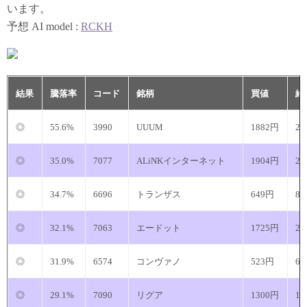
います。
予想 AI model :
RCKH
結果
騰落率
コード
銘柄
買値
終
◎
55.6%
3990
UUUM
1882円
29
◎
35.0%
7077
ALiNKインターネット
1904円
25
◎
34.7%
6696
トランザス
649円
8
◎
32.1%
7063
エードット
1725円
22
◎
31.9%
6574
コンヴァノ
523円
6
◎
29.1%
7090
リグア
1300円
16