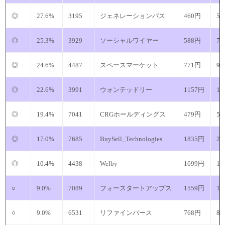
◎
27.6%
3195
ジェネレーションパス
460円
5
◎
25.3%
3929
ソーシャルワイヤー
588円
7
◎
24.6%
4487
スペースマーケット
771円
9
◎
22.6%
3991
ウォンテッドリー
1157円
14
◎
19.4%
7041
CRGホールディングス
479円
5
◎
17.0%
7685
BuySell_Technologies
1835円
21
◎
10.4%
4438
Welby
1699円
18
○
9.0%
7089
フォースタートアップス
1559円
17
○
9.0%
6531
リファインバース
768円
8