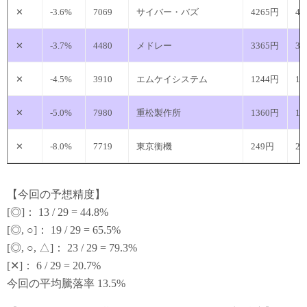
✕
-3.6%
7069
サイバー・バズ
4265円
41
✕
-3.7%
4480
メドレー
3365円
32
✕
-4.5%
3910
エムケイシステム
1244円
11
✕
-5.0%
7980
重松製作所
1360円
12
✕
-8.0%
7719
東京衡機
249円
2
【今回の予想精度】
[◎]： 13 / 29 = 44.8%
[◎, ○]： 19 / 29 = 65.5%
[◎, ○, △]： 23 / 29 = 79.3%
[✕]： 6 / 29 = 20.7%
今回の平均騰落率 13.5%