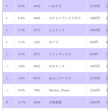
○
8.6%
4442
バルテス
1239円
13
○
6.4%
4486
ユナイトアンドグロウ
1680円
17
○
5.1%
7073
ジェイック
3800円
39
○
5.1%
1382
ホーブ
859円
9
△
4.3%
3671
ソフトマックス
694円
7
△
3.6%
4492
ゼネテック
1685円
17
△
2.4%
6563
みらいワークス
2339円
23
△
0.9%
7095
Macbee_Planet
2244円
22
✕
-2.7%
3604
川本産業
1601円
15