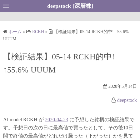
コ
deepstock [深層株]
ン
テ
ン
ホーム
»
RCKH
»
【検証結果】05-14 RCKH的中! ↑55.6%
ツ
UUUM
へ
ス
【検証結果】05-14 RCKH的中!
キ
↑55.6% UUUM
ッ
プ
2020年5月14日
deepstock
AI model RCKH が
2020-04-23
に予想した銘柄の検証結果で
す。予想日の次の日に最高値で買ったとして、その後10日
間で終値の最高値がどれだけ騰った（下がった）かを見て