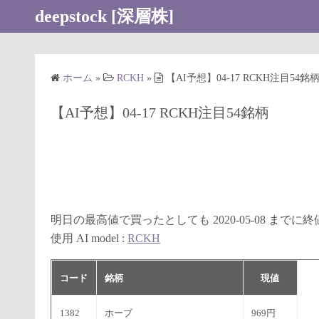
コ
deepstock [深層株]
ン
テ
ン
ホーム
»
RCKH
»
【AI予想】04-17 RCKH注目54銘
ツ
へ
【AI予想】04-17 RCKH注目54銘柄
ス
キ
ッ
プ
明日の最高値で買ったとしても 2020-05-08 まで
使用 AI model :
RCKH
コード
銘柄
現値
1382
ホーブ
969円