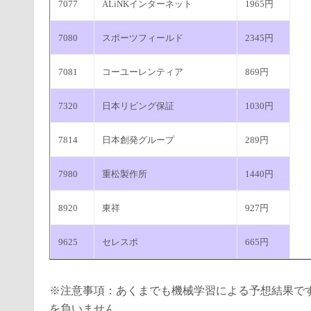
7077
ALiNKインターネット
1965円
7080
スポーツフィールド
2345円
7081
コーユーレンティア
869円
7320
日本リビング保証
1030円
7814
日本創発グループ
289円
7980
重松製作所
1440円
8920
東祥
927円
9625
セレスポ
665円
※注意事項：あくまでも機械学習による予想結果で
を負いません。