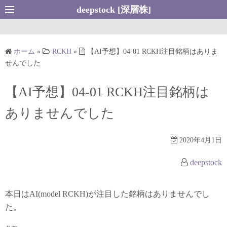
コ
deepstock [深層株]
ン
テ
ン
ホーム
»
RCKH
»
【AI予想】04-01 RCKH注目銘柄はありま
ツ
せんでした
へ
ス
【AI予想】04-01 RCKH注目銘柄は
キ
ありませんでした
ッ
プ
2020年4月1日
deepstock
本日はAI(model RCKH)が注目した銘柄はありませんでし
た。