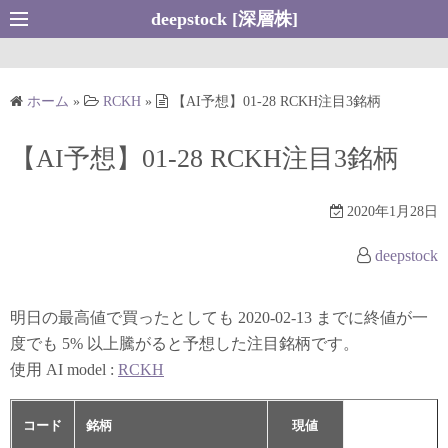
コ
deepstock [深層株]
ン
テ
ン
ホーム
»
RCKH
»
【AI予想】01-28 RCKH注目3銘柄
ツ
へ
【AI予想】01-28 RCKH注目3銘柄
ス
キ
2020年1月28日
ッ
プ
deepstock
明日の最高値で買ったとしても 2020-02-13 までに終値が一
度でも 5% 以上騰がると予想した注目銘柄です。
使用 AI model :
RCKH
コード
銘柄
現値