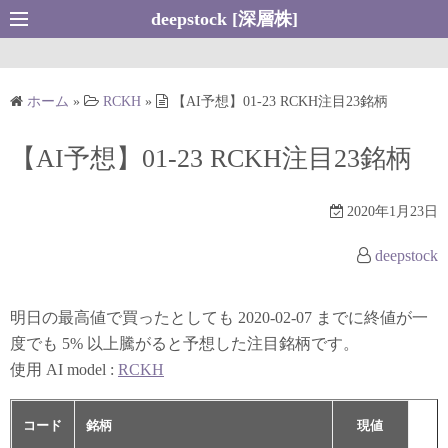
コ
deepstock [深層株]
ン
テ
ン
ホーム
»
RCKH
»
【AI予想】01-23 RCKH注目23銘柄
ツ
へ
【AI予想】01-23 RCKH注目23銘柄
ス
キ
2020年1月23日
ッ
プ
deepstock
明日の最高値で買ったとしても 2020-02-07 までに終値が一
度でも 5% 以上騰がると予想した注目銘柄です。
使用 AI model :
RCKH
コード
銘柄
現値