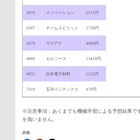
3970
イノベーション
2571円
4397
チームスピリット
2730円
4479
マクアケ
4400円
4880
セルソース
13410円
6855
日本電子材料
1122円
7519
五洋インテックス
479円
※注意事項：あくまでも機械学習による予想結果で
を負いません。
共有: