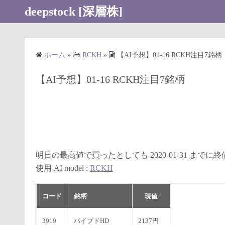
コ
deepstock [深層株]
ン
テ
ン
ホーム
»
RCKH
»
【AI予想】01-16 RCKH注目7銘柄
ツ
へ
【AI予想】01-16 RCKH注目7銘柄
ス
キ
ッ
プ
明日の最高値で買ったとしても 2020-01-31 まで
使用 AI model :
RCKH
コード
銘柄
現値
3919
パイプドHD
2137円