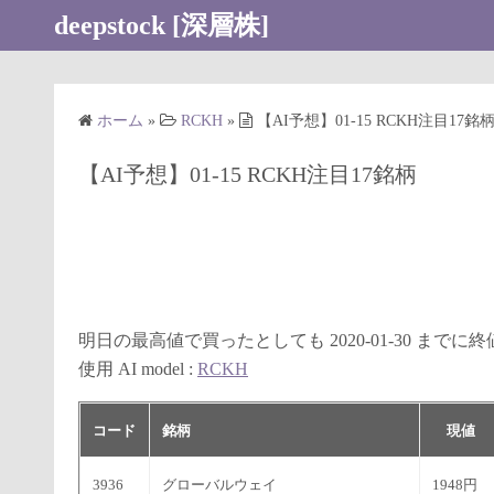
コ
deepstock [深層株]
ン
テ
ン
ホーム
»
RCKH
»
【AI予想】01-15 RCKH注目17銘
ツ
へ
【AI予想】01-15 RCKH注目17銘柄
ス
キ
ッ
プ
明日の最高値で買ったとしても 2020-01-30 まで
使用 AI model :
RCKH
コード
銘柄
現値
3936
グローバルウェイ
1948円