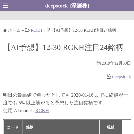
コ
deepstock [深層株]
ン
テ
ン
ホーム
»
RCKH
»
【AI予想】12-30 RCKH注目24銘柄
ツ
へ
【AI予想】12-30 RCKH注目24銘柄
ス
キ
2019年12月30日
ッ
プ
deepstock
明日の最高値で買ったとしても 2020-01-16 までに終値が一
度でも 5% 以上騰がると予想した注目銘柄です。
使用 AI model :
RCKH
コード
銘柄
現値