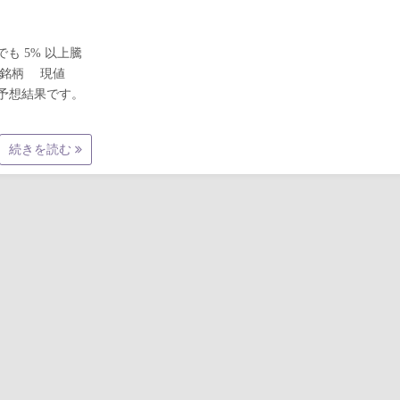
でも 5% 以上騰
ード 銘柄 現値
る予想結果です。
続きを読む