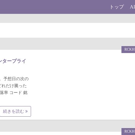
トップ
A
RCKH
トエンタープライ
果です。予想日の次の
どれだけ騰った
騰落率 コード 銘
続きを読む
RCKH