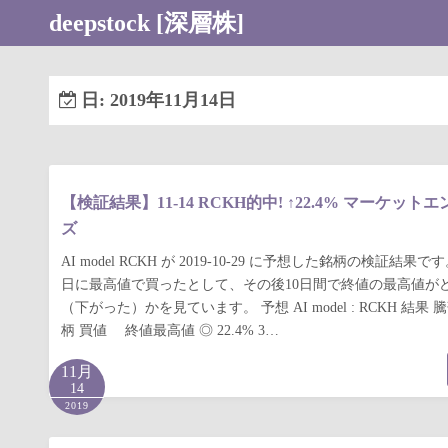
コ
deepstock [深層株]
ン
テ
ン
日:
2019年11月14日
ツ
へ
ス
キ
【検証結果】11-14 RCKH的中! ↑22.4% マーケッ
ッ
ズ
プ
AI model RCKH が 2019-10-29 に予想した銘柄の検証結
日に最高値で買ったとして、その後10日間で終値の最高値が
（下がった）かを見ています。 予想 AI model : RCKH 結果 
柄 買値 終値最高値 ◎ 22.4% 3…
11月
14
2019